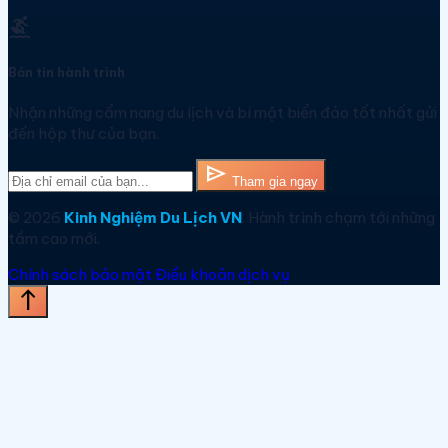
surfing
Bản tin hành trình
Nhận những cẩm nang du lịch và bí mật biển đảo tốt nhất gửi
đến hộp thư của bạn.
send
Tham gia ngay
© 2026
Kinh Nghiệm Du Lịch VN
. Hành trình chạm tới những
tầm cao mới.
Chính sách bảo mật
Điều khoản dịch vụ
north