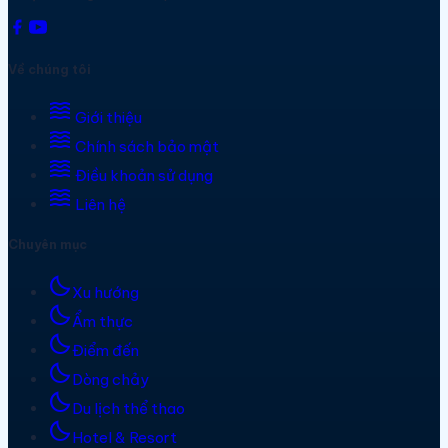
Về chúng tôi
waves
Giới thiệu
waves
Chính sách bảo mật
waves
Điều khoản sử dụng
waves
Liên hệ
Chuyên mục
bedtime
Xu hướng
bedtime
Ẩm thực
bedtime
Điểm đến
bedtime
Dòng chảy
bedtime
Du lịch thể thao
bedtime
Hotel & Resort