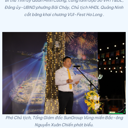
Bí thư Tỉnh ủy Quản Minh Cường, cùng lãnh đạo Sở VHTT&DL,
Đảng ủy-UBND phường Bãi Cháy, Chủ tịch HHDL Quảng Ninh
cắt băng khai chương VUI-Fest Ha Long .
Phó Chủ tịch, Tổng Giám đốc SunGroup Vùng miền Bắc-ông
Nguyễn Xuân Chiến phát biểu.