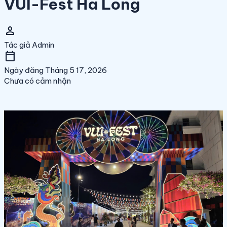
VUI-Fest Ha Long
person
Tác giả
Admin
calendar_today
Ngày đăng
Tháng 5 17, 2026
Chưa có cảm nhận