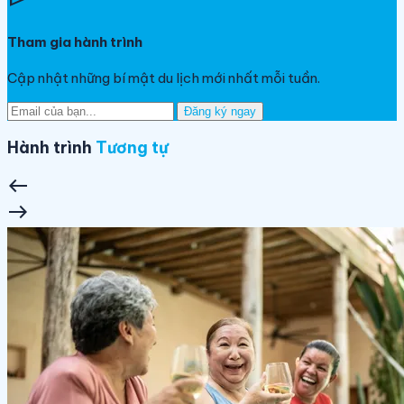
Tham gia hành trình
Cập nhật những bí mật du lịch mới nhất mỗi tuần.
Đăng ký ngay
Hành trình
Tương tự
west
east