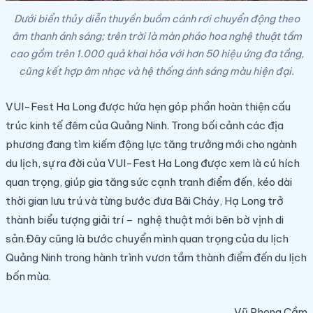
Dưới biển thủy diễn thuyền buồm cánh rơi chuyển động theo
âm thanh ánh sáng; trên trời là màn pháo hoa nghệ thuật tầm
cao gồm trên 1.000 quả khai hỏa với hơn 50 hiệu ứng đa tầng,
cũng kết hợp âm nhạc và hệ thống ánh sáng màu hiện đại.
VUI-Fest Ha Long được hứa hẹn góp phần hoàn thiện cấu
trúc kinh tế đêm của Quảng Ninh. Trong bối cảnh các địa
phương đang tìm kiếm động lực tăng trưởng mới cho ngành
du lịch, sự ra đời của VUI-Fest Ha Long được xem là cú hích
quan trọng, giúp gia tăng sức cạnh tranh điểm đến, kéo dài
thời gian lưu trú và từng bước đưa Bãi Cháy, Hạ Long trở
thành biểu tượng giải trí – nghệ thuật mới bên bờ vịnh di
sản.
Đây cũng là bước chuyển mình quan trọng của du lịch
Quảng Ninh trong hành trình vươn tầm thành điểm đến du lịch
bốn mùa.
Vũ Phong Cầm