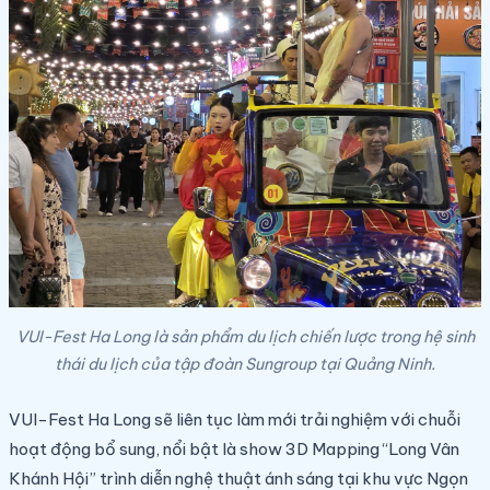
VUI-Fest Ha Long là sản phẩm du lịch chiến lược trong hệ sinh
thái du lịch của tập đoàn Sungroup tại Quảng Ninh.
VUI-Fest Ha Long sẽ liên tục làm mới trải nghiệm với chuỗi
hoạt động bổ sung, nổi bật là show 3D Mapping “Long Vân
Khánh Hội” trình diễn nghệ thuật ánh sáng tại khu vực Ngọn