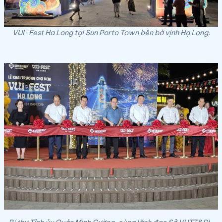
VUI-Fest Ha Long tại Sun Porto Town bên bờ vịnh Hạ Long.