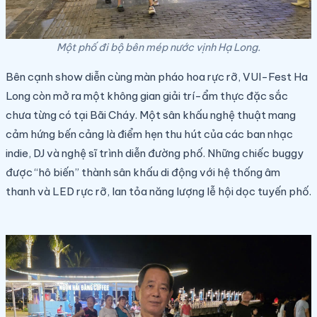
Một phố đi bộ bên mép nước vịnh Hạ Long.
Bên cạnh show diễn cùng màn pháo hoa rực rỡ, VUI-Fest Ha
Long còn mở ra một không gian giải trí-ẩm thực đặc sắc
chưa từng có tại Bãi Cháy. Một sân khấu nghệ thuật mang
cảm hứng bến cảng là điểm hẹn thu hút của các ban nhạc
indie, DJ và nghệ sĩ trình diễn đường phố. Những chiếc buggy
được “hô biến” thành sân khấu di động với hệ thống âm
thanh và LED rực rỡ, lan tỏa năng lượng lễ hội dọc tuyến phố.