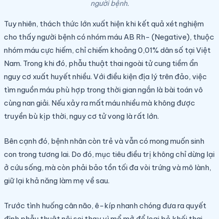
người bệnh.
Tuy nhiên, thách thức lớn xuất hiện khi kết quả xét nghiệm
cho thấy người bệnh có nhóm máu AB Rh- (Negative), thuộc
nhóm máu cực hiếm, chỉ chiếm khoảng 0,01% dân số tại Việt
Nam. Trong khi đó, phẫu thuật thai ngoài tử cung tiềm ẩn
nguy cơ xuất huyết nhiều. Với điều kiện địa lý trên đảo, việc
tìm nguồn máu phù hợp trong thời gian ngắn là bài toán vô
cùng nan giải. Nếu xảy ra mất máu nhiều mà không được
truyền bù kịp thời, nguy cơ tử vong là rất lớn.
Bên cạnh đó, bệnh nhân còn trẻ và vẫn có mong muốn sinh
con trong tương lai. Do đó, mục tiêu điều trị không chỉ dừng lại
ở cứu sống, mà còn phải bảo tồn tối đa vòi trứng và mô lành,
giữ lại khả năng làm mẹ về sau.
Trước tình huống cân não, ê-kíp nhanh chóng đưa ra quyết
định phẫu thuật nội soi thay vì mổ mở để loại bỏ khối thai