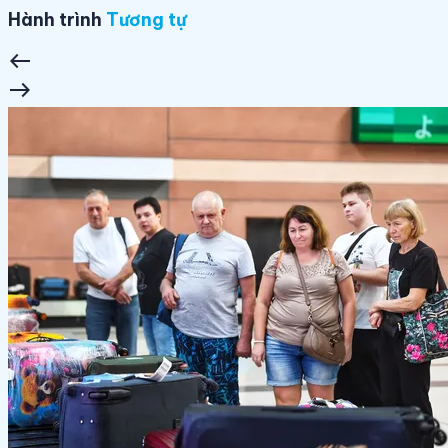
Hành trình
Tương tự
west
east