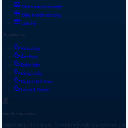
waves
Chính sách bảo mật
waves
Điều khoản sử dụng
waves
Liên hệ
Chuyên mục
bedtime
Xu hướng
bedtime
Ẩm thực
bedtime
Điểm đến
bedtime
Dòng chảy
bedtime
Du lịch thể thao
bedtime
Hotel & Resort
surfing
Bản tin hành trình
Nhận những cẩm nang du lịch và bí mật biển đảo tốt nhất gửi