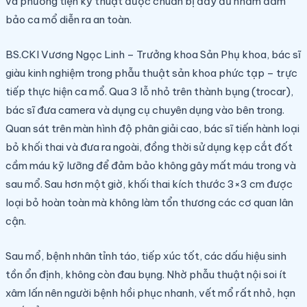
và phương tiện kỹ thuật được chuẩn bị đầy đủ nhằm đảm
bảo ca mổ diễn ra an toàn.
BS.CKI Vương Ngọc Linh – Trưởng khoa Sản Phụ khoa, bác sĩ
giàu kinh nghiệm trong phẫu thuật sản khoa phức tạp – trực
tiếp thực hiện ca mổ. Qua 3 lỗ nhỏ trên thành bụng (trocar),
bác sĩ đưa camera và dụng cụ chuyên dụng vào bên trong.
Quan sát trên màn hình độ phân giải cao, bác sĩ tiến hành loại
bỏ khối thai và đưa ra ngoài, đồng thời sử dụng kẹp cắt đốt
cầm máu kỹ lưỡng để đảm bảo không gây mất máu trong và
sau mổ. Sau hơn một giờ, khối thai kích thước 3×3 cm được
loại bỏ hoàn toàn mà không làm tổn thương các cơ quan lân
cận.
Sau mổ, bệnh nhân tỉnh táo, tiếp xúc tốt, các dấu hiệu sinh
tồn ổn định, không còn đau bụng. Nhờ phẫu thuật nội soi ít
xâm lấn nên người bệnh hồi phục nhanh, vết mổ rất nhỏ, hạn