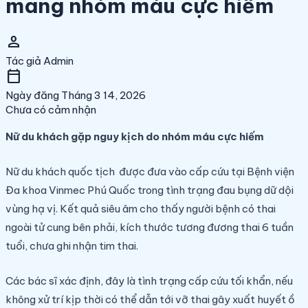
mang nhóm máu cực hiếm
person
Tác giả
Admin
calendar_today
Ngày đăng
Tháng 3 14, 2026
Chưa có cảm nhận
Nữ du khách gặp nguy kịch do nhóm máu cực hiếm
Nữ du khách quốc tịch được đưa vào cấp cứu tại Bệnh viện
Đa khoa Vinmec Phú Quốc trong tình trạng đau bụng dữ dội
vùng hạ vị. Kết quả siêu âm cho thấy người bệnh có thai
ngoài tử cung bên phải, kích thước tương đương thai 6 tuần
tuổi, chưa ghi nhận tim thai.
Các bác sĩ xác định, đây là tình trạng cấp cứu tối khẩn, nếu
không xử trí kịp thời có thể dẫn tới vỡ thai gây xuất huyết ồ