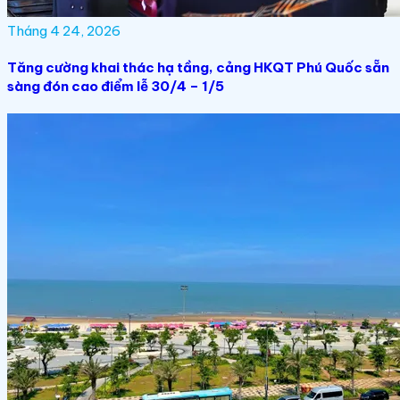
Tháng 4 24, 2026
Tăng cường khai thác hạ tầng, cảng HKQT Phú Quốc sẵn
sàng đón cao điểm lễ 30/4 – 1/5