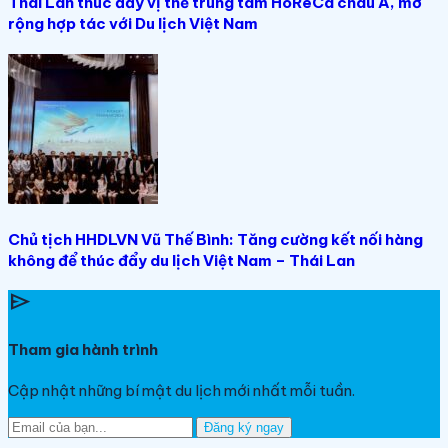
Thái Lan thúc đẩy vị thế trung tâm HoReCa châu Á, mở
rộng hợp tác với Du lịch Việt Nam
Chủ tịch HHDLVN Vũ Thế Bình: Tăng cường kết nối hàng
không để thúc đẩy du lịch Việt Nam – Thái Lan
send
Tham gia hành trình
Cập nhật những bí mật du lịch mới nhất mỗi tuần.
Đăng ký ngay