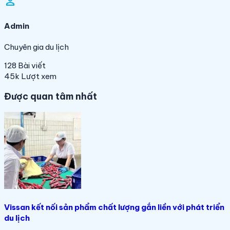
person_filled
Admin
Chuyên gia du lịch
128
Bài viết
45k
Lượt xem
Được quan tâm nhất
Vissan kết nối sản phẩm chất lượng gắn liền với phát triển
du lịch