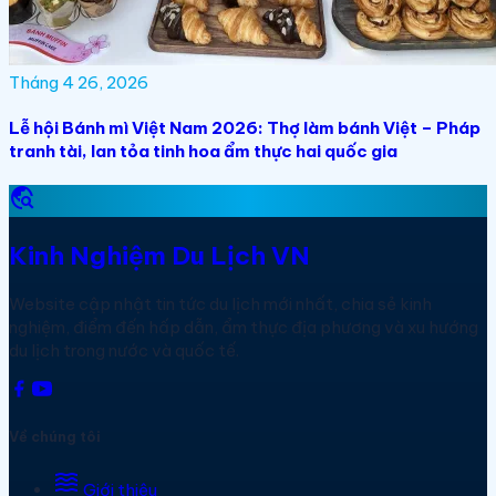
Tháng 4 26, 2026
Lễ hội Bánh mì Việt Nam 2026: Thợ làm bánh Việt – Pháp
tranh tài, lan tỏa tinh hoa ẩm thực hai quốc gia
travel_explore
Kinh Nghiệm Du Lịch VN
Website cập nhật tin tức du lịch mới nhất, chia sẻ kinh
nghiệm, điểm đến hấp dẫn, ẩm thực địa phương và xu hướng
du lịch trong nước và quốc tế.
Về chúng tôi
waves
Giới thiệu