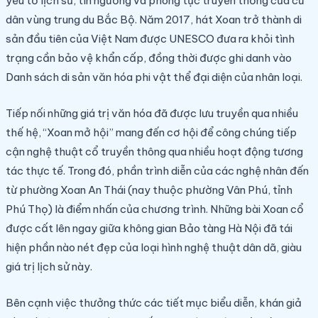
yếu tố lịch sử, tín ngưỡng và phong tục truyền thống của cư
dân vùng trung du Bắc Bộ. Năm 2017, hát Xoan trở thành di
sản đầu tiên của Việt Nam được UNESCO đưa ra khỏi tình
trạng cần bảo vệ khẩn cấp, đồng thời được ghi danh vào
Danh sách di sản văn hóa phi vật thể đại diện của nhân loại.
Tiếp nối những giá trị văn hóa đã được lưu truyền qua nhiều
thế hệ, “Xoan mở hội” mang đến cơ hội để công chúng tiếp
cận nghệ thuật cổ truyền thông qua nhiều hoạt động tương
tác thực tế. Trong đó, phần trình diễn của các nghệ nhân đến
từ phường Xoan An Thái (nay thuộc phường Vân Phú, tỉnh
Phú Thọ) là điểm nhấn của chương trình. Những bài Xoan cổ
được cất lên ngay giữa không gian Bảo tàng Hà Nội đã tái
hiện phần nào nét đẹp của loại hình nghệ thuật dân dã, giàu
giá trị lịch sử này.
Bên cạnh việc thưởng thức các tiết mục biểu diễn, khán giả