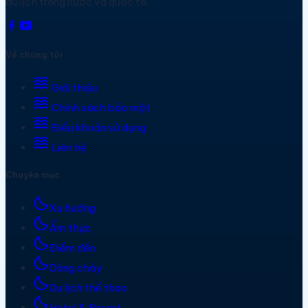
du lịch trong nước và quốc tế.
Về chúng tôi
waves
Giới thiệu
waves
Chính sách bảo mật
waves
Điều khoản sử dụng
waves
Liên hệ
Chuyên mục
bedtime
Xu hướng
bedtime
Ẩm thực
bedtime
Điểm đến
bedtime
Dòng chảy
bedtime
Du lịch thể thao
bedtime
Hotel & Resort