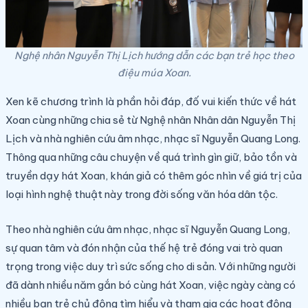
Nghệ nhân Nguyễn Thị Lịch hướng dẫn các bạn trẻ học theo
điệu múa Xoan.
Xen kẽ chương trình là phần hỏi đáp, đố vui kiến thức về hát
Xoan cùng những chia sẻ từ Nghệ nhân Nhân dân Nguyễn Thị
Lịch và nhà nghiên cứu âm nhạc, nhạc sĩ Nguyễn Quang Long.
Thông qua những câu chuyện về quá trình gìn giữ, bảo tồn và
truyền dạy hát Xoan, khán giả có thêm góc nhìn về giá trị của
loại hình nghệ thuật này trong đời sống văn hóa dân tộc.
Theo nhà nghiên cứu âm nhạc, nhạc sĩ Nguyễn Quang Long,
sự quan tâm và đón nhận của thế hệ trẻ đóng vai trò quan
trọng trong việc duy trì sức sống cho di sản. Với những người
đã dành nhiều năm gắn bó cùng hát Xoan, việc ngày càng có
nhiều bạn trẻ chủ động tìm hiểu và tham gia các hoạt động