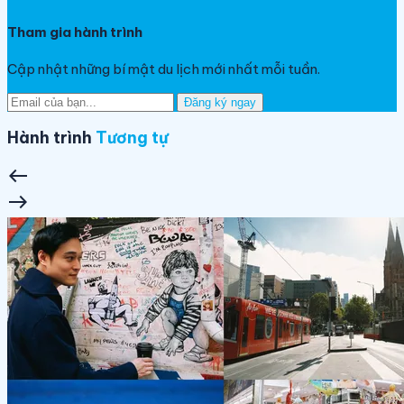
Tham gia hành trình
Cập nhật những bí mật du lịch mới nhất mỗi tuần.
Đăng ký ngay
Hành trình
Tương tự
west
east