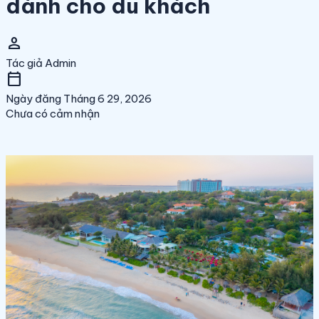
dành cho du khách
person
Tác giả
Admin
calendar_today
Ngày đăng
Tháng 6 29, 2026
Chưa có cảm nhận