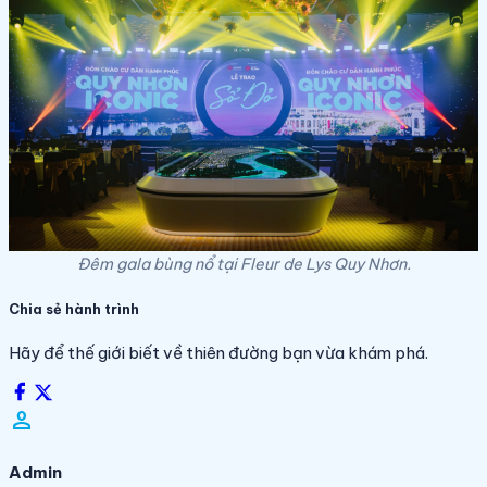
Đêm gala bùng nổ tại Fleur de Lys Quy Nhơn.
Chia sẻ hành trình
Hãy để thế giới biết về thiên đường bạn vừa khám phá.
person_filled
Admin