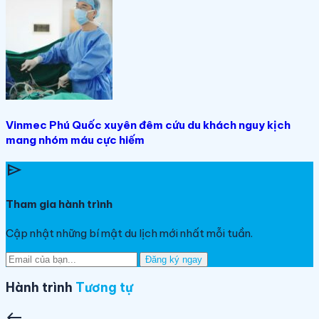
Vinmec Phú Quốc xuyên đêm cứu du khách nguy kịch
mang nhóm máu cực hiếm
send
Tham gia hành trình
Cập nhật những bí mật du lịch mới nhất mỗi tuần.
Đăng ký ngay
Hành trình
Tương tự
west