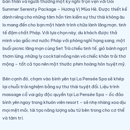
bản thân và người thương một kỳ nghỉ trọn vẹn với Gói
Summer Serenity Package – Hương Vị Mùa Hè. Được thiết kế
dành riêng cho những tâm hồn tìm kiếm sự thư thái không âu
lo mang đến cho bạn một hành trình chữa lành lãng mạn, tinh
tế đậm chất Pháp. Với lựa chọn này, du khách được thả
mình vào giấc mơ nước Pháp với phòng nghỉ hạng sang, một
buổi picnic lãng mạn cùng Set Trà chiều tinh tế, giỏ bánh ngọt
thơm lừng, những ly cocktail nồng nàn và chiếc khăn trải thơ
mộng – tất cả tạo nên một thước phim hoàng hôn tuyệt mỹ.
Bên cạnh đó, chạm vào bình yên tại La Pensée Spa sẽ khép
lại chuỗi trải nghiệm bằng sự thư thái tuyệt đối. Liệu trình
massage cổ vai gáy độc quyền tại La Pensée Spa – ốc đảo
bình yên ngay trong khuôn viên resort – sẽ nhẹ nhàng xoa dịu
mọi mệt mỏi, tái tạo năng lượng sâu từ bên trong cho cơ thể
và tâm trí.