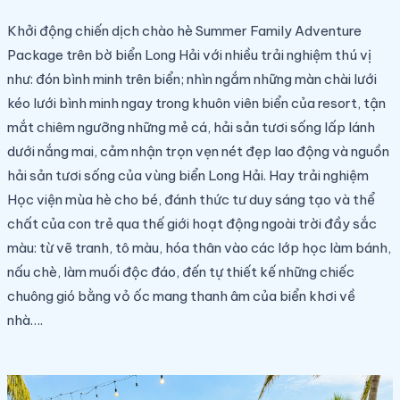
Khởi động chiến dịch chào hè Summer Family Adventure
Package trên bờ biển Long Hải với nhiều trải nghiệm thú vị
như: đón bình minh trên biển; nhìn ngắm những màn chài lưới
kéo lưới bình minh ngay trong khuôn viên biển của resort, tận
mắt chiêm ngưỡng những mẻ cá, hải sản tươi sống lấp lánh
dưới nắng mai, cảm nhận trọn vẹn nét đẹp lao động và nguồn
hải sản tươi sống của vùng biển Long Hải. Hay trải nghiệm
Học viện mùa hè cho bé, đánh thức tư duy sáng tạo và thể
chất của con trẻ qua thế giới hoạt động ngoài trời đầy sắc
màu: từ vẽ tranh, tô màu, hóa thân vào các lớp học làm bánh,
nấu chè, làm muối độc đáo, đến tự thiết kế những chiếc
chuông gió bằng vỏ ốc mang thanh âm của biển khơi về
nhà….