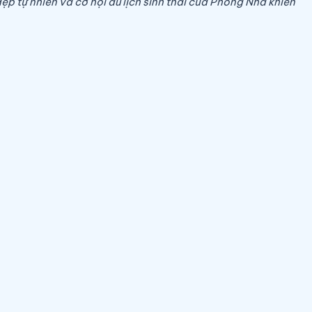
p tự nhiên và cơ hội du lịch sinh thái của Phong Nha khiến