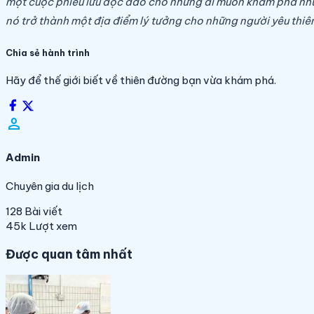
một cuộc phiêu lưu độc đáo cho những ai muốn khám phá những
nó trở thành một địa điểm lý tưởng cho những người yêu thi
Chia sẻ hành trình
Hãy để thế giới biết về thiên đường bạn vừa khám phá.
person_filled
Admin
Chuyên gia du lịch
128
Bài viết
45k
Lượt xem
Được quan tâm nhất