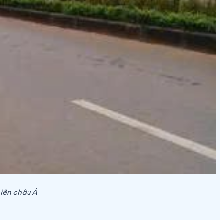
iên châu Á