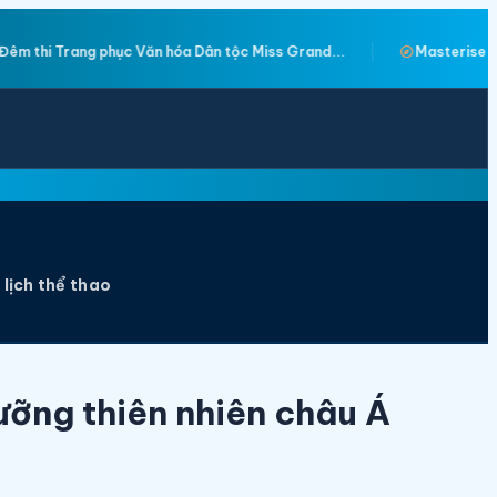
explore
Dân tộc Miss Grand...
Masterise Homes mở rộng giá trị dành ch
 lịch thể thao
ưỡng thiên nhiên châu Á