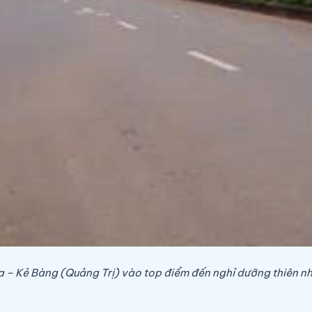
 – Kẻ Bàng (Quảng Trị) vào top điểm đến nghỉ dưỡng thiên nh