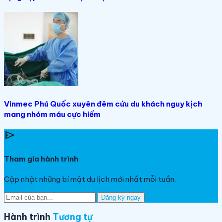
Vinmec Phú Quốc xuyên đêm cứu du khách nguy kịch
mang nhóm máu cực hiếm
send
Tham gia hành trình
Cập nhật những bí mật du lịch mới nhất mỗi tuần.
Đăng ký ngay
Hành trình
Tương tự