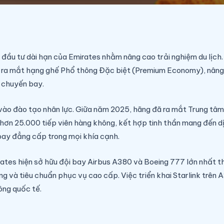
ợc đầu tư dài hạn của Emirates nhằm nâng cao trải nghiệm du lịc
c ra mắt hạng ghế Phổ thông Đặc biệt (Premium Economy), nâng
n chuyến bay.
ào đào tạo nhân lực. Giữa năm 2025, hãng đã ra mắt Trung tâm
ho hơn 25.000 tiếp viên hàng không, kết hợp tinh thần mang đến 
bay đẳng cấp trong mọi khía cạnh.
ates hiện sở hữu đội bay Airbus A380 và Boeing 777 lớn nhất t
dạng và tiêu chuẩn phục vụ cao cấp. Việc triển khai Starlink tr
ông quốc tế.