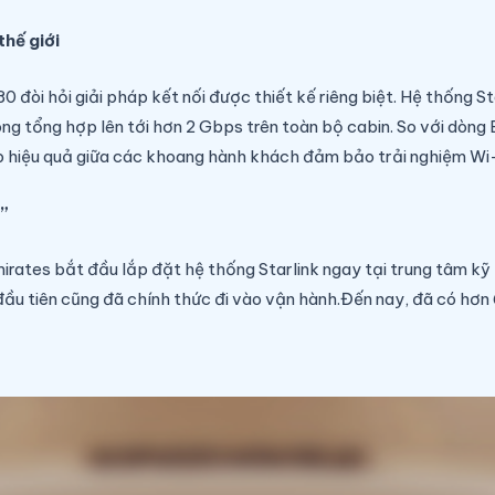
hế giới
đòi hỏi giải pháp kết nối được thiết kế riêng biệt. Hệ thống St
g tổng hợp lên tới hơn 2 Gbps trên toàn bộ cabin. So với dòn
p hiệu quả giữa các khoang hành khách đảm bảo trải nghiệm Wi-F
s”
irates bắt đầu lắp đặt hệ thống Starlink ngay tại trung tâm kỹ t
ầu tiên cũng đã chính thức đi vào vận hành.Đến nay, đã có hơ