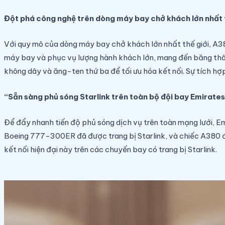
Đột phá công nghệ trên dòng máy bay chở khách lớn nhất t
Với quy mô của dòng máy bay chở khách lớn nhất thế giới, A380 
máy bay và phục vụ lượng hành khách lớn, mang đến băng thôn
không dây và ăng-ten thứ ba để tối ưu hóa kết nối. Sự tích hợ
“Sẵn sàng phủ sóng Starlink trên toàn bộ đội bay Emirate
Để đẩy nhanh tiến độ phủ sóng dịch vụ trên toàn mạng lưới, Em
Boeing 777-300ER đã được trang bị Starlink, và chiếc A380 đ
kết nối hiện đại này trên các chuyến bay có trang bị Starlink.