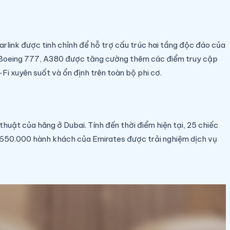
arlink được tinh chỉnh để hỗ trợ cấu trúc hai tầng độc đáo của
g Boeing 777, A380 được tăng cường thêm các điểm truy cập
i xuyên suốt và ổn định trên toàn bộ phi cơ.
huật của hãng ở Dubai. Tính đến thời điểm hiện tại, 25 chiếc
n 650.000 hành khách của Emirates được trải nghiệm dịch vụ