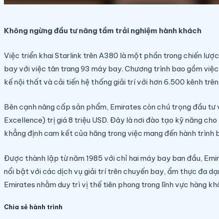
Không ngừng đầu tư nâng tầm trải nghiệm hành khách
Việc triển khai Starlink trên A380 là một phần trong chiến lư
bay với việc tân trang 93 máy bay. Chương trình bao gồm việ
kế nội thất và cải tiến hệ thống giải trí với hơn 6.500 kênh trê
Bên cạnh nâng cấp sản phẩm, Emirates còn chú trọng đầu tư v
Excellence) trị giá 8 triệu USD. Đây là nơi đào tạo kỹ năng c
khẳng định cam kết của hãng trong việc mang đến hành trình 
Được thành lập từ năm 1985 với chỉ hai máy bay ban đầu, Emir
nổi bật với các dịch vụ giải trí trên chuyến bay, ẩm thực đa 
Emirates nhằm duy trì vị thế tiên phong trong lĩnh vực hàng kh
Chia sẻ hành trình