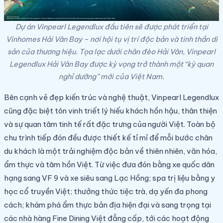
Dự án Vinpearl Legendlux đầu tiên sẽ được phát triển tại
Vinhomes Hải Vân Bay – nơi hội tụ vị trí độc bản và tinh thần di
sản của thương hiệu. Tọa lạc dưới chân đèo Hải Vân, Vinpearl
Legendlux Hải Vân Bay được kỳ vọng trở thành một “kỳ quan
nghỉ dưỡng” mới của Việt Nam.
Bên cạnh vẻ đẹp kiến trúc và nghệ thuật, Vinpearl Legendlux
cũng đặc biệt tôn vinh triết lý hiếu khách hồn hậu, thân thiện
và sự quan tâm tinh tế rất đặc trưng của người Việt. Toàn bộ
chu trình tiếp đón đều được thiết kế tỉ mỉ để mỗi bước chân
du khách là một trải nghiệm độc bản về thiên nhiên, văn hóa,
ẩm thực và tâm hồn Việt. Từ việc đưa đón bằng xe quốc dân
hạng sang VF 9 và xe siêu sang Lạc Hồng; spa trị liệu bằng y
học cổ truyền Việt; thưởng thức tiệc trà, dạ yến đa phong
cách; khám phá ẩm thực bản địa hiện đại và sang trọng tại
các nhà hàng Fine Dining Việt đẳng cấp, tới các hoạt động