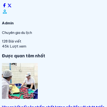
person_filled
Admin
Chuyên gia du lịch
128
Bài viết
45k
Lượt xem
Được quan tâm nhất