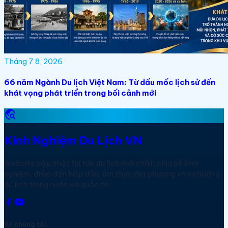
Tháng 7 8, 2026
66 năm Ngành Du lịch Việt Nam: Từ dấu mốc lịch sử đến
khát vọng phát triển trong bối cảnh mới
travel_explore
Kinh Nghiệm Du Lịch VN
Website cập nhật tin tức du lịch mới nhất, chia sẻ kinh
nghiệm, điểm đến hấp dẫn, ẩm thực địa phương và xu hướng
du lịch trong nước và quốc tế.
Về chúng tôi