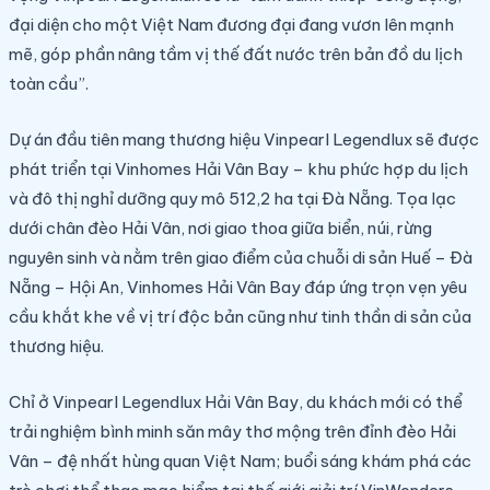
đại diện cho một Việt Nam đương đại đang vươn lên mạnh
mẽ, góp phần nâng tầm vị thế đất nước trên bản đồ du lịch
toàn cầu”.
Dự án đầu tiên mang thương hiệu Vinpearl Legendlux sẽ được
phát triển tại Vinhomes Hải Vân Bay – khu phức hợp du lịch
và đô thị nghỉ dưỡng quy mô 512,2 ha tại Đà Nẵng. Tọa lạc
dưới chân đèo Hải Vân, nơi giao thoa giữa biển, núi, rừng
nguyên sinh và nằm trên giao điểm của chuỗi di sản Huế – Đà
Nẵng – Hội An, Vinhomes Hải Vân Bay đáp ứng trọn vẹn yêu
cầu khắt khe về vị trí độc bản cũng như tinh thần di sản của
thương hiệu.
Chỉ ở Vinpearl Legendlux Hải Vân Bay, du khách mới có thể
trải nghiệm bình minh săn mây thơ mộng trên đỉnh đèo Hải
Vân – đệ nhất hùng quan Việt Nam; buổi sáng khám phá các