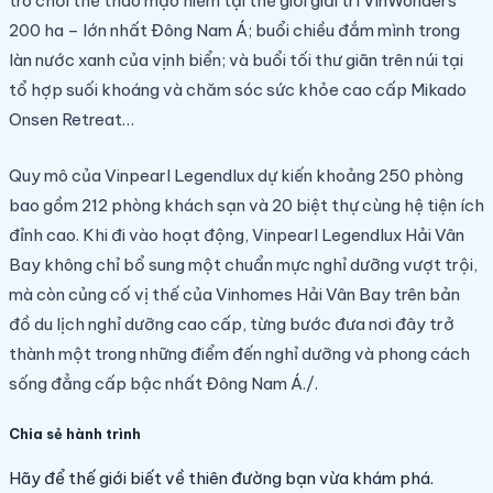
trò chơi thể thao mạo hiểm tại thế giới giải trí VinWonders
200 ha – lớn nhất Đông Nam Á; buổi chiều đắm mình trong
làn nước xanh của vịnh biển; và buổi tối thư giãn trên núi tại
tổ hợp suối khoáng và chăm sóc sức khỏe cao cấp Mikado
Onsen Retreat…
Quy mô của Vinpearl Legendlux dự kiến khoảng 250 phòng
bao gồm 212 phòng khách sạn và 20 biệt thự cùng hệ tiện ích
đỉnh cao. Khi đi vào hoạt động, Vinpearl Legendlux Hải Vân
Bay không chỉ bổ sung một chuẩn mực nghỉ dưỡng vượt trội,
mà còn củng cố vị thế của Vinhomes Hải Vân Bay trên bản
đồ du lịch nghỉ dưỡng cao cấp, từng bước đưa nơi đây trở
thành một trong những điểm đến nghỉ dưỡng và phong cách
sống đẳng cấp bậc nhất Đông Nam Á./.
Chia sẻ hành trình
Hãy để thế giới biết về thiên đường bạn vừa khám phá.