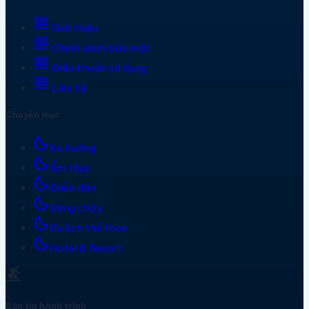
waves
Giới thiệu
waves
Chính sách bảo mật
waves
Điều khoản sử dụng
waves
Liên hệ
Chuyên mục
bedtime
Xu hướng
bedtime
Ẩm thực
bedtime
Điểm đến
bedtime
Dòng chảy
bedtime
Du lịch thể thao
bedtime
Hotel & Resort
surfing
Bản tin hành trình