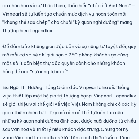
cá nhân hóa và sự thân thiện, thấu hiểu “chỉ có ở Việt Nam” –
Vinpearl sẽ tự kiến tạo chuẩn mực dịch vụ hoàn toàn mới
“không thể sao chép” cho chuỗi “kỳ quan nghỉ dưỡng” mang
thương hiệu Legendlux.
Để đảm bảo không gian độc bản và sự riêng tư tuyệt đối, quy
mô mỗi cơ sở sẽ chỉ giới hạn ở 250 phòng khách sạn cùng
một số ít căn biệt thự đặc quyền dành cho những khách
hàng đề cao “sự riêng tư xa xỉ”.
Bà Ngô Thị Hương, Tổng Giám đốc Vinpearl chia sẻ: “Bằng
việc thiết lập một hệ giá trị thượng hạng, Vinpearl Legendlux
sẽ giới thiệu với thế giới về việc Việt Nam không chỉ có các kỳ
quan thiên nhiên tươi đẹp mà còn có thể tự kiến tạo nên
những kỳ quan nghỉ dưỡng đỉnh cao, được nuôi dưỡng từ chiều
sâu văn hóa và triết lý hiếu khách đặc trưng. Chúng tôi hy
vọng Vinpearl Legendlux sẽ là “tấm danh thiếp”sống động,