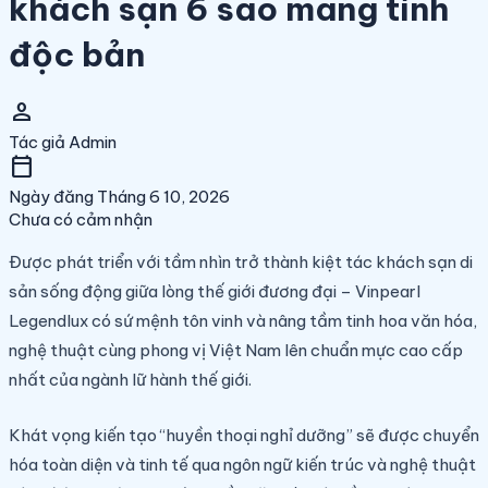
khách sạn 6 sao mang tính
độc bản
person
Tác giả
Admin
calendar_today
Ngày đăng
Tháng 6 10, 2026
Chưa có cảm nhận
Được phát triển với tầm nhìn trở thành kiệt tác khách sạn di
sản sống động giữa lòng thế giới đương đại – Vinpearl
Legendlux có sứ mệnh tôn vinh và nâng tầm tinh hoa văn hóa,
nghệ thuật cùng phong vị Việt Nam lên chuẩn mực cao cấp
nhất của ngành lữ hành thế giới.
Khát vọng kiến tạo “huyền thoại nghỉ dưỡng” sẽ được chuyển
hóa toàn diện và tinh tế qua ngôn ngữ kiến trúc và nghệ thuật