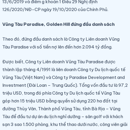
13/6/2019 và điểm g khoản 1 Điều 29 Nghị định
126/2020/NĐ-CP ngày 19/10/2020 của Chính Phủ.
Vũng Tàu Paradise, Golden Hill đứng đầu danh sách
Theo đó, đứng đầu danh sách là Công ty Liên doanh Vũng
Tàu Paradise với số tiền nợ lên đến hơn 2.094 tỷ đồng.
Được biết, Công ty Liên doanh Vũng Tàu Paradise được
thành lập tháng 4/1991 là liên doanh Công ty Du lịch quốc tế
Vũng Tàu (Việt Nam) và Công ty Paradise Development and
Investment (Đài Loan – Trung Quốc). Tổng vốn đầu tư là 97,2
triệu USD, trong đó phía Công ty Du lịch quốc tế Vũng Tàu
góp hơn 15 triệu USD bằng quyền sử dụng 220 ha đất tại
đường Thùy Vân, Thành phố Vũng Tàu, tỉnh Bà Rịa – Vũng
Tàu để đầu tư dự án du lịch nghỉ dưỡng – sân golf với khách
sạn 3 sao 1.500 phòng, khu thể thao dưới nước, công viên giải