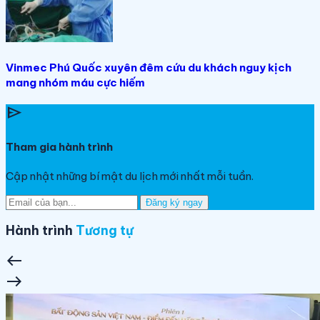
Vinmec Phú Quốc xuyên đêm cứu du khách nguy kịch
mang nhóm máu cực hiếm
send
Tham gia hành trình
Cập nhật những bí mật du lịch mới nhất mỗi tuần.
Đăng ký ngay
Hành trình
Tương tự
west
east