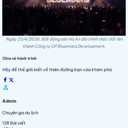
Ngày 23/4/2026, Bất động sản Hà An đã chính thức đổi tên
thành Công ty CP Bluemarq Development.
Chia sẻ hành trình
Hãy để thế giới biết về thiên đường bạn vừa khám phá.
person_filled
Admin
Chuyên gia du lịch
128
Bài viết