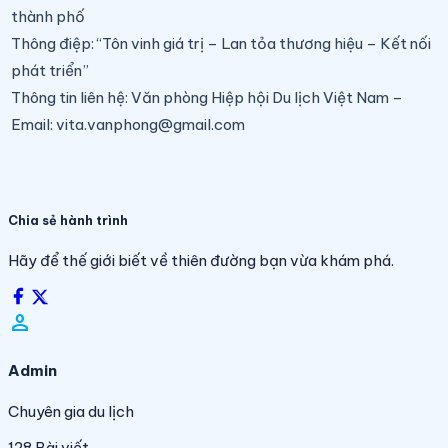
thành phố
Thông điệp:
“Tôn vinh giá trị – Lan tỏa thương hiệu – Kết nối
phát triển”
Thông tin liên hệ:
Văn phòng Hiệp hội Du lịch Việt Nam –
Email:
vita.vanphong@gmail.com
Chia sẻ hành trình
Hãy để thế giới biết về thiên đường bạn vừa khám phá.
person_filled
Admin
Chuyên gia du lịch
128
Bài viết