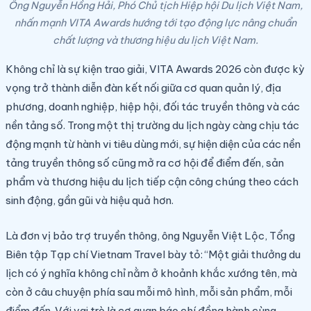
Ông Nguyễn Hồng Hải, Phó Chủ tịch Hiệp hội Du lịch Việt Nam,
nhấn mạnh VITA Awards hướng tới tạo động lực nâng chuẩn
chất lượng và thương hiệu du lịch Việt Nam.
Không chỉ là sự kiện trao giải, VITA Awards 2026 còn được kỳ
vọng trở thành diễn đàn kết nối giữa cơ quan quản lý, địa
phương, doanh nghiệp, hiệp hội, đối tác truyền thông và các
nền tảng số. Trong một thị trường du lịch ngày càng chịu tác
động mạnh từ hành vi tiêu dùng mới, sự hiện diện của các nền
tảng truyền thông số cũng mở ra cơ hội để điểm đến, sản
phẩm và thương hiệu du lịch tiếp cận công chúng theo cách
sinh động, gần gũi và hiệu quả hơn.
Là đơn vị bảo trợ truyền thông, ông Nguyễn Việt Lộc, Tổng
Biên tập Tạp chí Vietnam Travel bày tỏ: “Một giải thưởng du
lịch có ý nghĩa không chỉ nằm ở khoảnh khắc xướng tên, mà
còn ở câu chuyện phía sau mỗi mô hình, mỗi sản phẩm, mỗi
điểm đến. Với vai trò là cơ quan báo chí đồng hành cùng