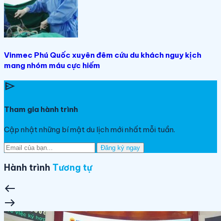
Vinmec Phú Quốc xuyên đêm cứu du khách nguy kịch
mang nhóm máu cực hiếm
send
Tham gia hành trình
Cập nhật những bí mật du lịch mới nhất mỗi tuần.
Đăng ký ngay
Hành trình
Tương tự
west
east