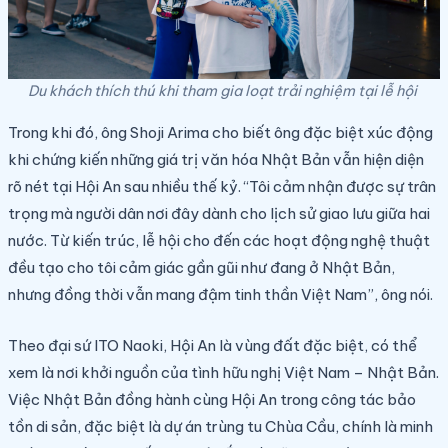
Du khách thích thú khi tham gia loạt trải nghiệm tại lễ hội
Trong khi đó, ông Shoji Arima cho biết ông đặc biệt xúc động
khi chứng kiến những giá trị văn hóa Nhật Bản vẫn hiện diện
rõ nét tại Hội An sau nhiều thế kỷ. “Tôi cảm nhận được sự trân
trọng mà người dân nơi đây dành cho lịch sử giao lưu giữa hai
nước. Từ kiến trúc, lễ hội cho đến các hoạt động nghệ thuật
đều tạo cho tôi cảm giác gần gũi như đang ở Nhật Bản,
nhưng đồng thời vẫn mang đậm tinh thần Việt Nam”, ông nói.
Theo đại sứ ITO Naoki, Hội An là vùng đất đặc biệt, có thể
xem là nơi khởi nguồn của tình hữu nghị Việt Nam – Nhật Bản.
Việc Nhật Bản đồng hành cùng Hội An trong công tác bảo
tồn di sản, đặc biệt là dự án trùng tu Chùa Cầu, chính là minh