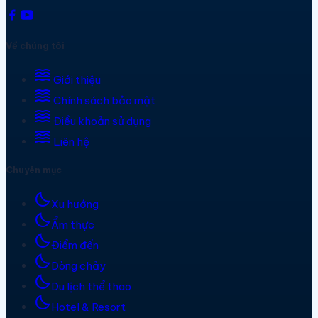
Về chúng tôi
waves
Giới thiệu
waves
Chính sách bảo mật
waves
Điều khoản sử dụng
waves
Liên hệ
Chuyên mục
bedtime
Xu hướng
bedtime
Ẩm thực
bedtime
Điểm đến
bedtime
Dòng chảy
bedtime
Du lịch thể thao
bedtime
Hotel & Resort