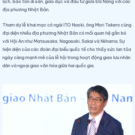
lịch, bảo tồn di sản, giáo dục và đầu tư giữa Đà Nẵng với các
địa phương Nhật Bản.
Tham dự lễ khai mạc có ngài ITO Naoki, ông Mori Takero cùng
đại diện nhiều địa phương Nhật Bản có mối quan hệ gắn bó
với Hội An như Matsusaka, Nagasaki, Sakai và Niihama. Sự
hiện diện của các đoàn đại biểu quốc tế cho thấy sức lan tỏa
ngày càng mạnh mẽ của lễ hội trong hoạt động giao lưu nhân
dân và ngoại giao văn hóa giữa hai quốc gia.