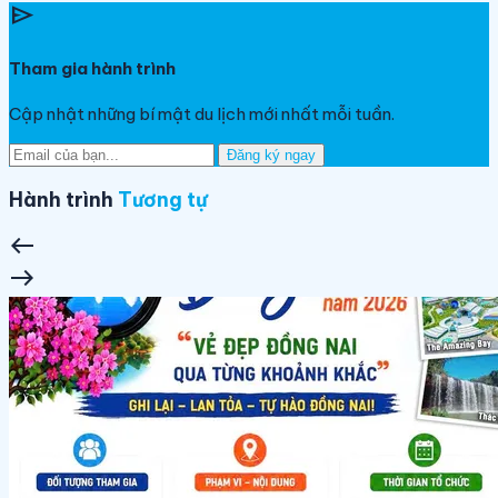
send
Tham gia hành trình
Cập nhật những bí mật du lịch mới nhất mỗi tuần.
Đăng ký ngay
Hành trình
Tương tự
west
east