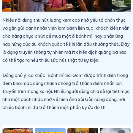
Nhiều nội dung thu hút lượng xem cao nhờ yếu tố chân thực
và gần gũi: cảnh nhân viên làm bánh liên tục, khách kiên nhẫn
chờ hàng chục phút để mua một ổ bánh mì, hay phản ứng
hào hứng của du khách quốc tế khi lần đầu thưởng thức. Đây
là dạng truyền thông tự nhiên mà ít chiến dịch quảng bá nào
có thể tạo ra nếu thiếu sức hút thật từ sự kiện.
Đáng chú ý, ca khúc “Bánh mì Sài Gòn” được trình diễn trong
đêm khai mạc cũng nhanh chóng trở thành điểm nhấn lan
truyền trên mạng xã hội. Nhiều người dùng chia sẻ lại tiết mục
như một cách nhắc nhớ về hình ảnh Sài Gòn năng động, nơi
chiếc bánh mì đã trở thành một phần ký ức đô thị.