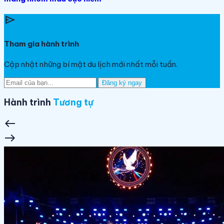
send
Tham gia hành trình
Cập nhật những bí mật du lịch mới nhất mỗi tuần.
Đăng ký ngay
Hành trình
Tương tự
west
east