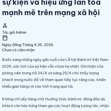
sự kiện và hiệu ứng lan tỏa
mạnh mẽ trên mạng xã hội
person
Tác giả
Admin
calendar_today
Ngày đăng
Tháng 4 26, 2026
Chưa có cảm nhận
Bước sang những ngày gần cuối của Lễ hội Bánh mì Việt Nam
2026, sức hút của sự kiện vẫn chưa hạ nhiệt. Ghi nhận của
phóng viên trong tối 24/4 và sáng 25/4 cho thấy lượng
khách trong nước đổ về tham quan tiếp tục tăng cao, khiến
nhiều gian hàng rơi vào tình trạng quá tải.
Không chỉ xếp hàng chờ thưởng thức bánh mì, đông đảo du
khách còn hào hứng tham gia các hoạt động tương tác, nhận