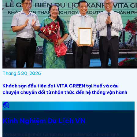
Tháng 5 30, 2026
Khách sạn đầu tiên đạt VITA GREEN tại Huế và câu
chuyện chuyển đổi từ nhận thức đến hệ thống vận hành
travel_explore
Kinh Nghiệm Du Lịch VN
Website cập nhật tin tức du lịch mới nhất, chia sẻ kinh