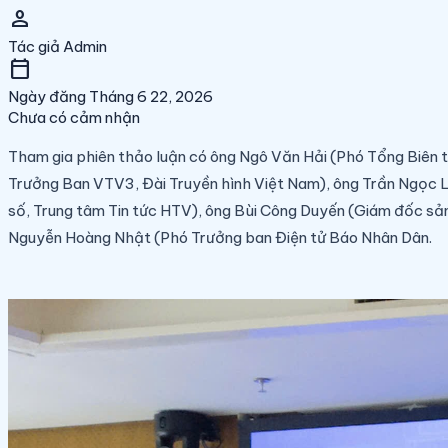
person
Tác giả
Admin
calendar_today
Ngày đăng
Tháng 6 22, 2026
Chưa có cảm nhận
Tham gia phiên thảo luận có ông Ngô Văn Hải (Phó Tổng Biên 
Trưởng Ban VTV3, Đài Truyền hình Việt Nam), ông Trần Ngọc 
số, Trung tâm Tin tức HTV), ông Bùi Công Duyến (Giám đốc s
Nguyễn Hoàng Nhật (Phó Trưởng ban Điện tử Báo Nhân Dân.