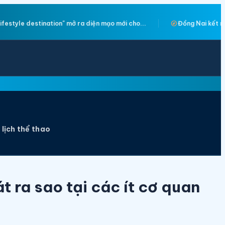
explore
explore
ho...
Đồng Nai kết nối các điểm đến hướng tới phát...
 lịch thể thao
t ra sao tại các ít cơ quan