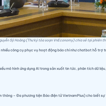
uyễn Sỹ Hoàng (Thư ký tòa soạn VnEconomy) chia sẻ tại phiên th
 nhiều công cụ phục vụ hoạt động báo chí như chatbot hỗ trợ tr
iều mô hình ứng dụng AI trong sản xuất tin tức, phân tích dữ liệu,
 thông – Đa phương tiện Báo điện tử VietnamPlus) cho biết sự th