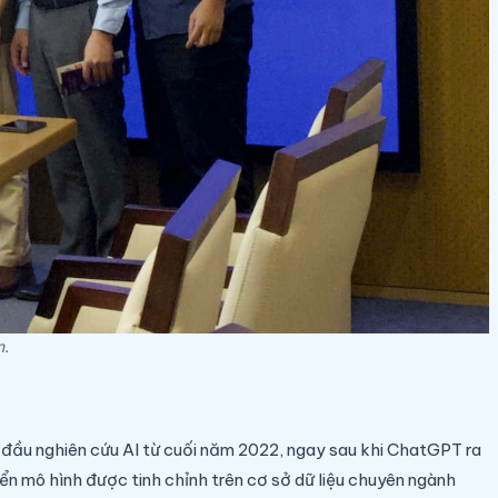
n.
đầu nghiên cứu AI từ cuối năm 2022, ngay sau khi ChatGPT ra
ển mô hình được tinh chỉnh trên cơ sở dữ liệu chuyên ngành