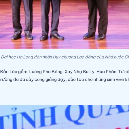
 Đại học Hạ Long đón nhận Huy chương Lao động của Nhà nước CH
h Bắc Lào gồm:
Luông Pha Băng, Xay Nhạ Bu Ly
,
Hủa Phăn
. T
ừ n
 trường đã đã dày công giảng dạy, đào
tạo cho những sinh viên k