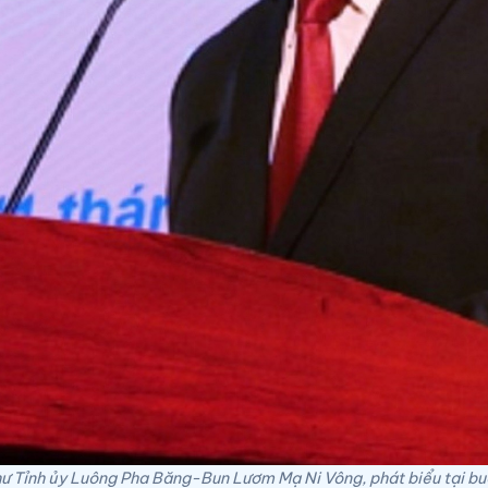
hư Tỉnh ủy Luông Pha Băng-Bun Lươm Mạ Ni Vông, phát biểu tại buổ