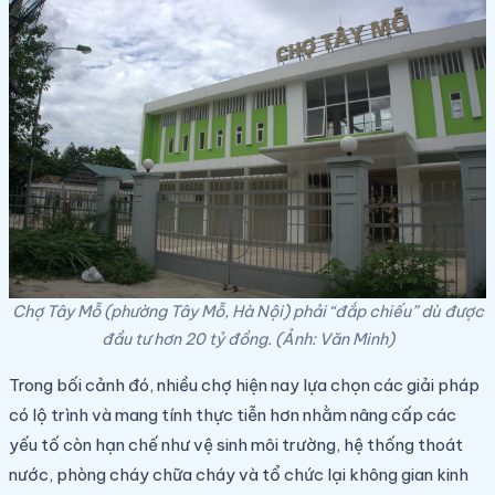
Chợ Tây Mỗ (phường Tây Mỗ, Hà Nội) phải “đắp chiếu” dù được
đầu tư hơn 20 tỷ đồng. (Ảnh: Văn Minh)
Trong bối cảnh đó, nhiều chợ hiện nay lựa chọn các giải pháp
có lộ trình và mang tính thực tiễn hơn nhằm nâng cấp các
yếu tố còn hạn chế như vệ sinh môi trường, hệ thống thoát
nước, phòng cháy chữa cháy và tổ chức lại không gian kinh