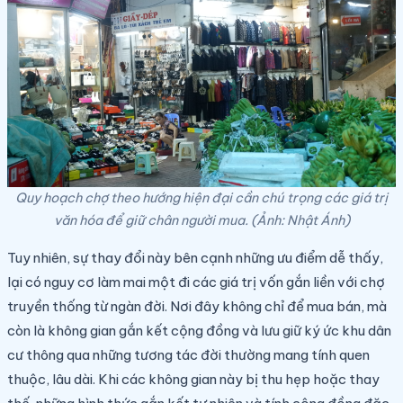
Quy hoạch chợ theo hướng hiện đại cần chú trọng các giá trị
văn hóa để giữ chân người mua. (Ảnh: Nhật Ánh)
Tuy nhiên, sự thay đổi này bên cạnh những ưu điểm dễ thấy,
lại có nguy cơ làm mai một đi các giá trị vốn gắn liền với chợ
truyền thống từ ngàn đời. Nơi đây không chỉ để mua bán, mà
còn là không gian gắn kết cộng đồng và lưu giữ ký ức khu dân
cư thông qua những tương tác đời thường mang tính quen
thuộc, lâu dài. Khi các không gian này bị thu hẹp hoặc thay