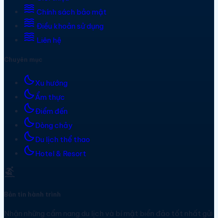
waves
Chính sách bảo mật
waves
Điều khoản sử dụng
waves
Liên hệ
Chuyên mục
bedtime
Xu hướng
bedtime
Ẩm thực
bedtime
Điểm đến
bedtime
Dòng chảy
bedtime
Du lịch thể thao
bedtime
Hotel & Resort
surfing
Bản tin hành trình
Nhận những cẩm nang du lịch và bí mật biển đảo tốt nhất gửi