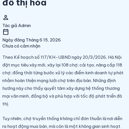
đô thị hóa
person
Tác giả
Admin
calendar_today
Ngày đăng
Tháng 6 15, 2026
Chưa có cảm nhận
Theo Kế hoạch số 117/KH-UBND ngày 20/3/2026, Hà Nội
đặt mục tiêu xây mới, xây lại 108 chợ; cải tạo, nâng cấp 118
chợ; đồng thời từng bước xử lý các điểm kinh doanh tự phát
nhằm hoàn thiện mạng lưới chợ trên địa bàn. Những định
hướng này cho thấy quyết tâm xây dựng hệ thống thương
mại văn minh, đồng bộ và phù hợp với tốc độ phát triển đô
thị.
Tuy nhiên, chợ truyền thống không chỉ đơn thuần là nơi diễn
ra hoạt động mua bán, mà còn là một không gian sinh hoạt