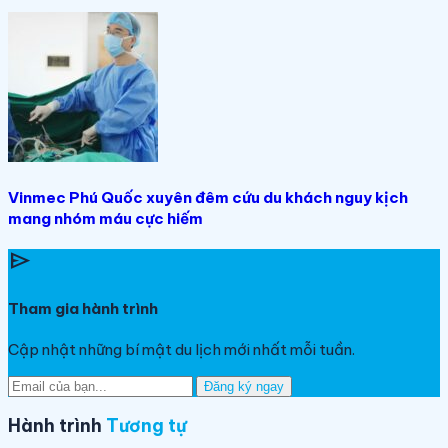
Vinmec Phú Quốc xuyên đêm cứu du khách nguy kịch
mang nhóm máu cực hiếm
send
Tham gia hành trình
Cập nhật những bí mật du lịch mới nhất mỗi tuần.
Đăng ký ngay
Hành trình
Tương tự