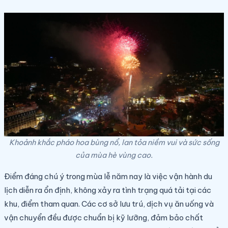
Khoảnh khắc pháo hoa bùng nổ, lan tỏa niềm vui và sức sống
của mùa hè vùng cao.
Điểm đáng chú ý trong mùa lễ năm nay là việc vận hành du
lịch diễn ra ổn định, không xảy ra tình trạng quá tải tại các
khu, điểm tham quan. Các cơ sở lưu trú, dịch vụ ăn uống và
vận chuyển đều được chuẩn bị kỹ lưỡng, đảm bảo chất