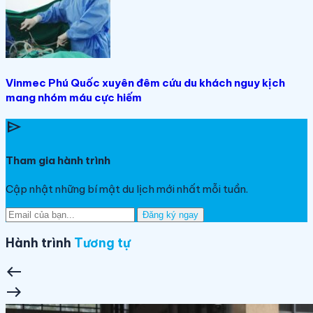
Vinmec Phú Quốc xuyên đêm cứu du khách nguy kịch
mang nhóm máu cực hiếm
send
Tham gia hành trình
Cập nhật những bí mật du lịch mới nhất mỗi tuần.
Đăng ký ngay
Hành trình
Tương tự
west
east