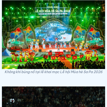
Không khí bùng nổ tại lễ khai mạc Lễ hội Mùa hè Sa Pa 2026