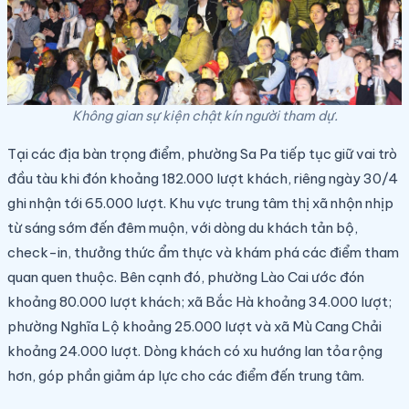
Không gian sự kiện chật kín người tham dự.
Tại các địa bàn trọng điểm, phường Sa Pa tiếp tục giữ vai trò
đầu tàu khi đón khoảng 182.000 lượt khách, riêng ngày 30/4
ghi nhận tới 65.000 lượt. Khu vực trung tâm thị xã nhộn nhịp
từ sáng sớm đến đêm muộn, với dòng du khách tản bộ,
check-in, thưởng thức ẩm thực và khám phá các điểm tham
quan quen thuộc. Bên cạnh đó, phường Lào Cai ước đón
khoảng 80.000 lượt khách; xã Bắc Hà khoảng 34.000 lượt;
phường Nghĩa Lộ khoảng 25.000 lượt và xã Mù Cang Chải
khoảng 24.000 lượt. Dòng khách có xu hướng lan tỏa rộng
hơn, góp phần giảm áp lực cho các điểm đến trung tâm.