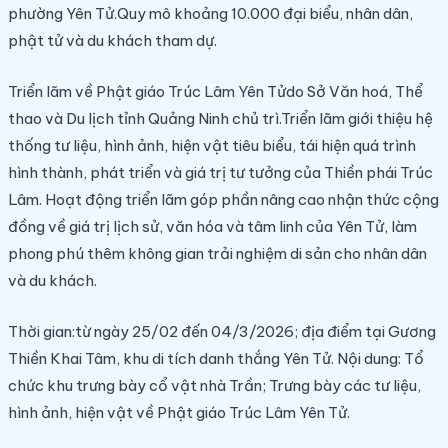
phường Yên Tử.
Quy mô khoảng 10.000 đại biểu, nhân dân,
phật tử và du khách tham dự.
Triển lãm về Phật giáo Trúc Lâm Yên Tử
do Sở Văn hoá, Thể
thao và Du lịch tỉnh Quảng Ninh chủ trì.
Triển lãm
giới thiệu hệ
thống tư liệu, hình ảnh, hiện vật tiêu biểu, tái hiện quá trình
hình thành, phát triển và giá trị tư tưởng của Thiền phái Trúc
Lâm. Hoạt động triển lãm góp phần nâng cao nhận thức cộng
đồng về giá trị lịch sử, văn hóa và tâm linh của Yên Tử, làm
phong phú thêm không gian trải nghiệm di sản cho nhân dân
và du khách.
Thời gian:t
ừ ngày 25/02 đến 04/3/2026; địa điểm tại Gương
Thiền Khai Tâm, khu di tích danh thắng Yên Tử. Nội dung:
Tổ
chức khu trưng bày cổ vật nhà Trần
;
Trưng bày các tư liệu,
hình ảnh, hiện vật về Phật giáo Trúc Lâm Yên Tử.