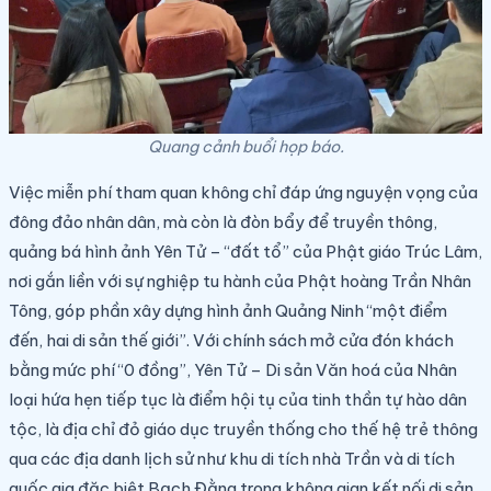
Quang cảnh buổi họp báo.
Việc miễn phí tham quan không chỉ đáp ứng nguyện vọng của
đông đảo nhân dân, mà còn là đòn bẩy để truyền thông,
quảng bá hình ảnh Yên Tử – “đất tổ” của Phật giáo Trúc Lâm,
nơi gắn liền với sự nghiệp tu hành của Phật hoàng Trần Nhân
Tông, góp phần xây dựng hình ảnh Quảng Ninh “một điểm
đến, hai di sản
thế giới
”. Với chính sách mở cửa đón khách
bằng mức phí “0 đồng”, Yên Tử – Di sản Văn hoá của Nhân
loại hứa hẹn tiếp tục là điểm hội tụ của tinh thần tự hào dân
tộc, là địa chỉ đỏ
giáo dục
truyền thống cho thế hệ trẻ thông
qua các địa danh lịch sử như khu di tích nhà Trần và di tích
quốc gia đặc biệt Bạch Đằng trong không gian kết nối di sản