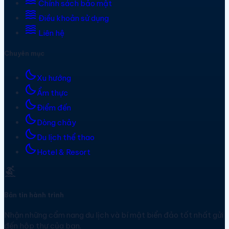
waves
Chính sách bảo mật
waves
Điều khoản sử dụng
waves
Liên hệ
Chuyên mục
bedtime
Xu hướng
bedtime
Ẩm thực
bedtime
Điểm đến
bedtime
Dòng chảy
bedtime
Du lịch thể thao
bedtime
Hotel & Resort
surfing
Bản tin hành trình
Nhận những cẩm nang du lịch và bí mật biển đảo tốt nhất gửi
đến hộp thư của bạn.