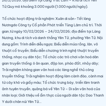
26/2/2026;
đ
ịa điểm tại Cung Trúc Lâm – Khu di tích Yên
Tử;
Quy mô khoảng 3.000 người (1.000 người/ngày).
Tổ chức hoạt động trải nghiệm: Xuân di sản-Tết làng
Nương
do Công ty Cổ phần Phát triển Tùng Lâm chủ trì.
Thời
gian
,
t
ừ ngày 10/02/2026 – 24/02/2026
;
địa điểm tại Làng
Nương, khu di tích và danh thắng Yên Tử, phường Yên Tử.
Nội
dung gồm: Trình diễn diễu ngựa; Biểu diễn múa rồng, lân, võ
thuật cổ truyền; Biểu diễn chương trình
nghệ thuật truyền
thống, nhạc cụ dân tộc
; Tổ chức các trò chơi văn hoá dân
gian truyền thống: ô ăn quan, đập lon, pháo đất, nhảy dây;
Trải nghiệm không gian văn hoá các làng nghề thủ công
truyền thống; Trải nghiệm hoạt động làm cành đào, cành mai
từ cây khô và giấy màu;
Tổ chức trưng bày, triển lãm tranh
ảnh tuyên truyền, quảng bá về Yên Tử – Di sản văn hoá của
nhân loại; Giới thiệu về ẩm thực của người dân tộc Dao Thanh
Y dưới chân núi Yên Tử…