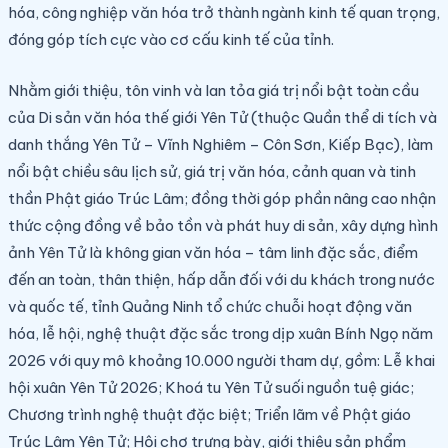
hóa, công nghiệp văn hóa trở thành ngành kinh tế quan trọng,
đóng góp tích cực vào cơ cấu kinh tế của tỉnh.
Nhằm giới thiệu, tôn vinh và lan tỏa giá trị nổi bật toàn cầu
của Di sản văn hóa thế giới Yên Tử (thuộc Quần thể di tích và
danh thắng Yên Tử – Vĩnh Nghiêm – Côn Sơn, Kiếp Bạc), làm
nổi bật chiều sâu lịch sử, giá trị văn hóa, cảnh quan và tinh
thần Phật giáo Trúc Lâm; đồng thời góp phần nâng cao nhận
thức cộng đồng về bảo tồn và phát huy di sản, xây dựng hình
ảnh Yên Tử là không gian văn hóa – tâm linh đặc sắc, điểm
đến an toàn, thân thiện, hấp dẫn đối với du khách trong nước
và quốc tế,
tỉnh Quảng Ninh tổ chức chuỗi hoạt động văn
hóa, lễ hội, nghệ thuật đặc sắc trong dịp xuân Bính Ngọ năm
2026
với quy mô khoảng 10.000 người tham dự, gồm: L
ễ khai
hội xuân Yên Tử 2026
;
Khoá tu
Yên Tử suối nguồn tuệ giác
;
C
hương trình nghệ thuật đặc biệt; Triển lãm
về
Phật giáo
Trúc Lâm Yên Tử
;
Hội chợ trưng bày, giới thiệu sản phẩm