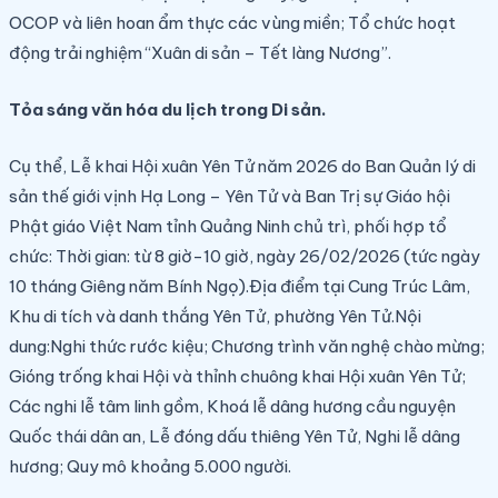
OCOP và liên hoan ẩm thực các vùng miền
;
Tổ chức hoạt
động trải nghiệm “Xuân di sản – Tết làng Nương”.
Tỏa sáng văn hóa du lịch trong Di sản.
Cụ thể,
Lễ khai Hội xuân Yên Tử năm 2026 do
Ban Quản lý di
sản thế giới vịnh Hạ Long – Yên Tử và Ban Trị sự Giáo hội
Phật giáo Việt Nam tỉnh Quảng Ninh chủ trì, phối hợp tổ
chức: Thời gian: từ 8 giờ-10 giờ, ngày 26/02/2026 (tức ngày
10 tháng Giêng năm Bính Ngọ).
Địa điểm tại Cung Trúc Lâm,
Khu di tích và danh thắng Yên Tử, phường Yên Tử.
Nội
dung:
Nghi thức rước kiệu; Chương trình văn nghệ chào mừng;
Gióng trống khai Hội và thỉnh chuông khai Hội xuân Yên Tử;
Các nghi lễ tâm linh gồm, Khoá lễ dâng hương cầu nguyện
Quốc thái dân an, Lễ đóng dấu thiêng Yên Tử, Nghi lễ dâng
hương; Quy mô khoảng 5.000 người.