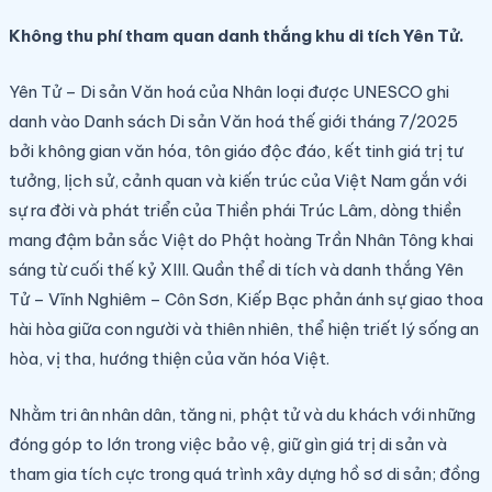
Không thu phí tham quan danh thắng khu di tích Yên Tử.
Yên Tử – Di sản Văn hoá của Nhân loại
được UNESCO ghi
danh vào Danh sách Di sản Văn hoá thế giới tháng 7/2025
bởi
không gian văn hóa, tôn giáo độc đáo, kết tinh
giá trị tư
tưởng, lịch sử, cảnh quan và kiến trúc
của Việt Nam gắn với
sự ra đời và phát triển của
Thiền phái Trúc Lâm
, dòng thiền
mang đậm bản sắc Việt do
Phật hoàng Trần Nhân Tông
khai
sáng từ cuối thế kỷ XIII. Quần thể di tích và danh thắng Yên
Tử – Vĩnh Nghiêm – Côn Sơn, Kiếp Bạc phản ánh
sự giao thoa
hài hòa giữa con người và thiên nhiên
, thể hiện triết lý sống an
hòa, vị tha, hướng thiện của văn hóa Việt.
Nhằm tri ân
nhân dân, tăng ni, phật tử và du khách với những
đóng góp to lớn trong việc bảo vệ, giữ gìn giá trị di sản và
tham gia tích cực trong quá trình xây dựng hồ sơ di sản; đồng