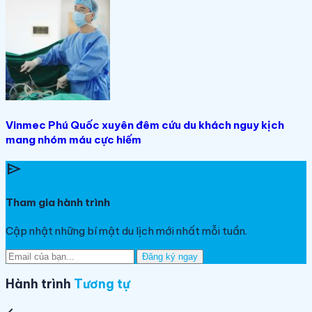
Vinmec Phú Quốc xuyên đêm cứu du khách nguy kịch
mang nhóm máu cực hiếm
send
Tham gia hành trình
Cập nhật những bí mật du lịch mới nhất mỗi tuần.
Đăng ký ngay
Hành trình
Tương tự