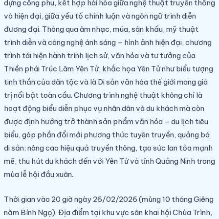
dựng công phu, kết hợp hài hòa giữa nghệ thuật truyền thống
và hiện đại, giữa yếu tố chính luận và ngôn ngữ trình diễn
đương đại. Thông qua âm nhạc, múa, sân khấu, mỹ thuật
trình diễn và công nghệ ánh sáng – hình ảnh hiện đại, chương
trình tái hiện hành trình lịch sử, văn hóa và tư tưởng của
Thiền phái Trúc Lâm Yên Tử; khắc họa Yên Tử như biểu tượng
tinh thần của dân tộc và là Di sản văn hóa thế giới mang giá
trị nổi bật toàn cầu. Chương trình nghệ thuật không chỉ là
hoạt động biểu diễn phục vụ nhân dân và du khách mà còn
được định hướng trở thành sản phẩm văn hóa – du lịch tiêu
biểu, góp phần đổi mới phương thức tuyên truyền, quảng bá
di sản; nâng cao hiệu quả truyền thông, tạo sức lan tỏa mạnh
mẽ, thu hút du khách đến với Yên Tử và tỉnh Quảng Ninh trong
mùa lễ hội đầu xuân.
.
Thời gian vào 20 giờ ngày 26/02/2026 (mùng 10 tháng Giêng
năm Bính Ngọ). Địa điểm tại khu vực sân khai hội Chùa Trình,