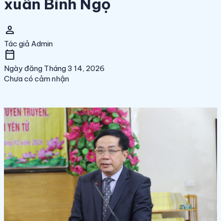
xuân Bính Ngọ
person
Tác giả
Admin
calendar_today
Ngày đăng
Tháng 3 14, 2026
Chưa có cảm nhận