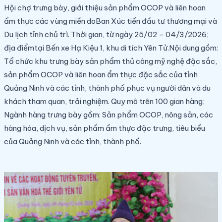
Hội chợ trưng bày, giới thiệu sản phẩm OCOP và liên hoan
ẩm thực các
vùng miền do
Ban Xúc tiến đầu tư thương mại và
Du lịch tỉnh
chủ trì. Thời gian, t
ừ ngày 25/02 – 04/3/2026
;
đ
ịa điểm
tại
Bến xe Hạ Kiệu 1, khu di tích Yên Tử.
Nội dung
gồm
:
Tổ chức khu trưng bày sản phẩm thủ công mỹ nghệ đặc sắc,
sản phẩm OCOP và liên hoan ẩm thực đặc sắc của tỉnh
Quảng Ninh và các tỉnh, thành phố phục vụ người dân và du
khách tham quan, trải nghiệm. Quy mô
t
rên 100 gian hàng
;
Ngành hàng trưng bày gồm
: Sản phẩm OCOP, nông sản, các
hàng hóa, dịch
vụ, sản phẩm ẩm thực đặc trưng, tiêu biểu
của Quảng Ninh và các tỉnh, thành phố.