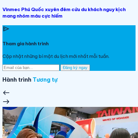
Vinmec Phú Quốc xuyên đêm cứu du khách nguy kịch
mang nhóm máu cực hiếm
send
Tham gia hành trình
Cập nhật những bí mật du lịch mới nhất mỗi tuần.
Đăng ký ngay
Hành trình
Tương tự
west
east