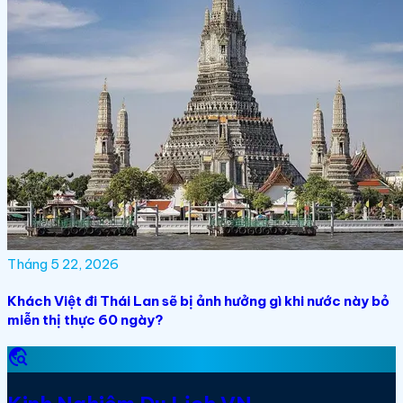
Tháng 5 22, 2026
Khách Việt đi Thái Lan sẽ bị ảnh hưởng gì khi nước này bỏ
miễn thị thực 60 ngày?
travel_explore