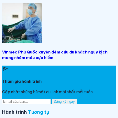
Vinmec Phú Quốc xuyên đêm cứu du khách nguy kịch
mang nhóm máu cực hiếm
send
Tham gia hành trình
Cập nhật những bí mật du lịch mới nhất mỗi tuần.
Đăng ký ngay
Hành trình
Tương tự