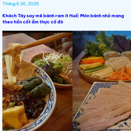
Tháng 6 26, 2026
Khách Tây say mê bánh ram ít Huế: Món bánh nhỏ mang
theo hồn cốt ẩm thực cố đô