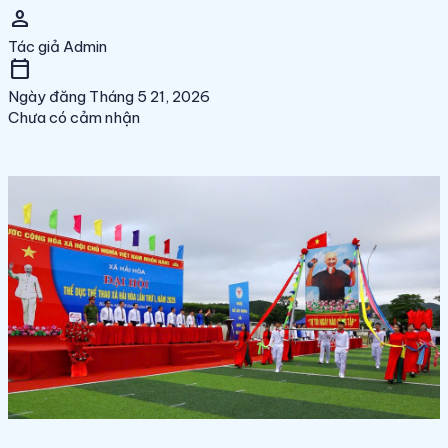
person
Tác giả
Admin
calendar_today
Ngày đăng
Tháng 5 21, 2026
Chưa có cảm nhận