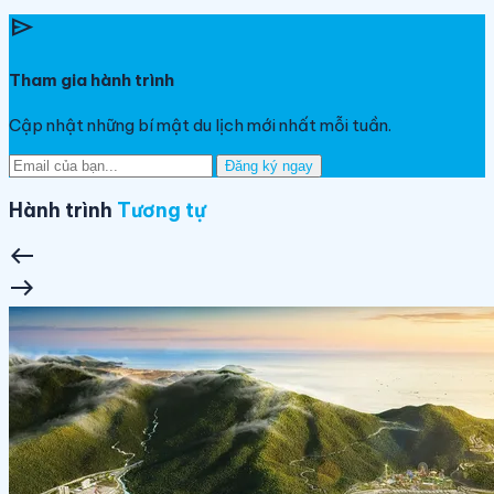
send
Tham gia hành trình
Cập nhật những bí mật du lịch mới nhất mỗi tuần.
Đăng ký ngay
Hành trình
Tương tự
west
east