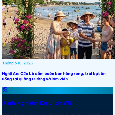
Tháng 5 18, 2026
Nghệ An: Cửa Lò cấm buôn bán hàng rong, trải bạt ăn
uống tại quảng trường và lâm viên
travel_explore
Kinh Nghiệm Du Lịch VN
Website cập nhật tin tức du lịch mới nhất, chia sẻ kinh