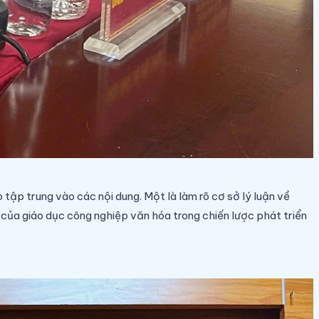
 tập trung vào các nội dung. Một là làm rõ cơ sở lý luận về
í của giáo dục công nghiệp văn hóa trong chiến lược phát triển