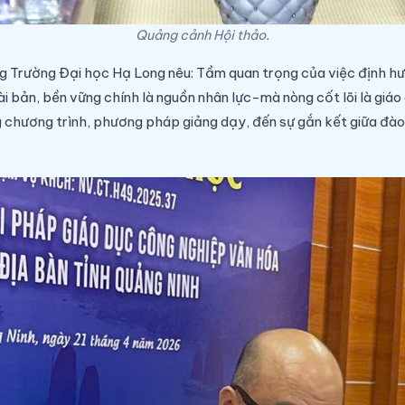
Quảng cảnh Hội thảo.
g Trường Đại học Hạ Long nêu: Tầm quan trọng của việc định hướ
i bản, bền vững chính là nguồn nhân lực-mà nòng cốt lõi là giá
 chương trình, phương pháp giảng dạy, đến sự gắn kết giữa đào 