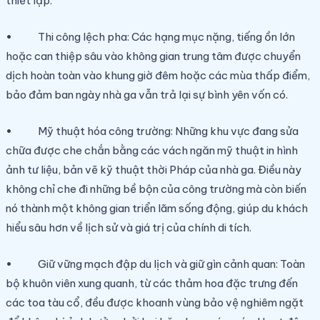
thiết lập:
• Thi công lệch pha: Các hạng mục nặng, tiếng ồn lớn
hoặc can thiệp sâu vào không gian trung tâm được chuyển
dịch hoàn toàn vào khung giờ đêm hoặc các mùa thấp điểm,
bảo đảm ban ngày nhà ga vẫn trả lại sự bình yên vốn có.
• Mỹ thuật hóa công trường: Những khu vực đang sửa
chữa được che chắn bằng các vách ngăn mỹ thuật in hình
ảnh tư liệu, bản vẽ kỹ thuật thời Pháp của nhà ga. Điều này
không chỉ che đi những bề bộn của công trường mà còn biến
nó thành một không gian triển lãm sống động, giúp du khách
hiểu sâu hơn về lịch sử và giá trị của chính di tích.
• Giữ vững mạch đập du lịch và giữ gìn cảnh quan: Toàn
bộ khuôn viên xung quanh, từ các thảm hoa đặc trưng đến
các toa tàu cổ, đều được khoanh vùng bảo vệ nghiêm ngặt