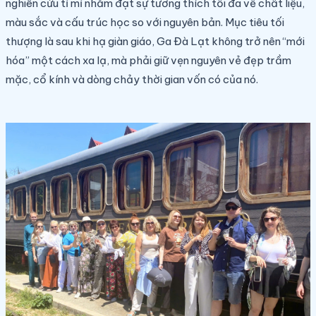
nghiên cứu tỉ mỉ nhằm đạt sự tương thích tối đa về chất liệu,
màu sắc và cấu trúc học so với nguyên bản. Mục tiêu tối
thượng là sau khi hạ giàn giáo, Ga Đà Lạt không trở nên “mới
hóa” một cách xa lạ, mà phải giữ vẹn nguyên vẻ đẹp trầm
mặc, cổ kính và dòng chảy thời gian vốn có của nó.