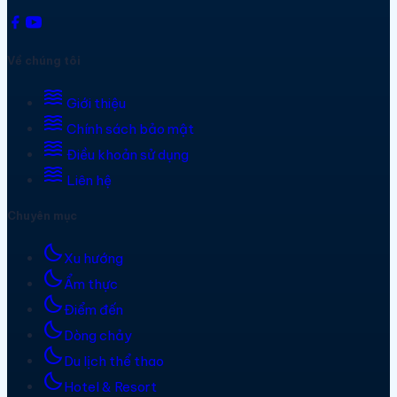
Về chúng tôi
waves
Giới thiệu
waves
Chính sách bảo mật
waves
Điều khoản sử dụng
waves
Liên hệ
Chuyên mục
bedtime
Xu hướng
bedtime
Ẩm thực
bedtime
Điểm đến
bedtime
Dòng chảy
bedtime
Du lịch thể thao
bedtime
Hotel & Resort