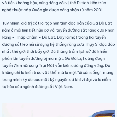
vô tiền khoáng hậu, xứng đáng với vị thế Di tích kiến trúc
nghệ thuật cấp Quốc gia được công nhận từ năm 2001.
Tuy nhiên, giá trị cốt lõi tạo nên tính độc bản của Ga Đà Lạt
nằm ở mối liên kết hữu cơ với tuyến đường sắt răng cưa Phan
Rang – Tháp Chàm – Đà Lạt. Đây là một trong hai tuyến
đường sắt leo núi sử dụng hệ thống răng cưa Thụy Sĩ độc đáo
nhất thế giới thời bấy giờ. Dù thăng trầm lịch sử đã khiến
phần lớn tuyến đường bị mai một, Ga Đà Lạt cùng đoạn
tuyến 7km nối sang Trại Mát vẫn kiên cường đứng vững. Đó
không chỉ là kiến trúc vật thể, mà là một “di sản sống”, mang
trong mình ký ức của một kỷ nguyên cơ khí vĩ đại và là niềm
tự hào của ngành đường sắt Việt Nam.