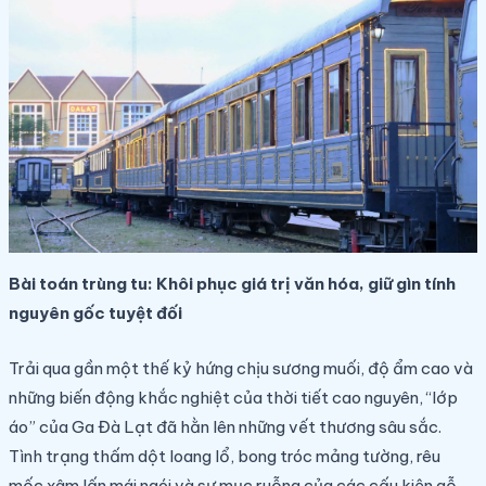
Bài toán trùng tu: Khôi phục giá trị văn hóa, giữ gìn tính
nguyên gốc tuyệt đối
Trải qua gần một thế kỷ hứng chịu sương muối, độ ẩm cao và
những biến động khắc nghiệt của thời tiết cao nguyên, “lớp
áo” của Ga Đà Lạt đã hằn lên những vết thương sâu sắc.
Tình trạng thấm dột loang lổ, bong tróc mảng tường, rêu
mốc xâm lấn mái ngói và sự mục ruỗng của các cấu kiện gỗ