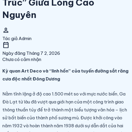
Trúc” Giữa Lòng Cao
Nguyên
person
Tác giả
Admin
calendar_today
Ngày đăng
Tháng 7 2, 2026
Chưa có cảm nhận
Kỳ quan Art Deco và “linh hồn” của tuyến đường sắt răng
cưa độc nhất Đông Dương
Nằm tĩnh lặng ở độ cao 1.500 mét so với mực nước biển, Ga
Đà Lạt từ lâu đã vượt qua giới hạn của một công trình giao
thông thuần túy để trở thành một biểu tượng văn hóa – lịch
sử bất biến của thành phố sương mù. Được khởi công vào
năm 1932 và hoàn thành năm 1938 dưới sự dẫn dắt của hai