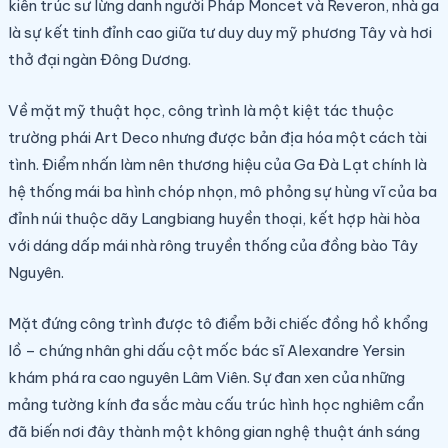
kiến trúc sư lừng danh người Pháp Moncet và Reveron, nhà ga
là sự kết tinh đỉnh cao giữa tư duy duy mỹ phương Tây và hơi
thở đại ngàn Đông Dương.
Về mặt mỹ thuật học, công trình là một kiệt tác thuộc
trường phái Art Deco nhưng được bản địa hóa một cách tài
tình. Điểm nhấn làm nên thương hiệu của Ga Đà Lạt chính là
hệ thống mái ba hình chóp nhọn, mô phỏng sự hùng vĩ của ba
đỉnh núi thuộc dãy Langbiang huyền thoại, kết hợp hài hòa
với dáng dấp mái nhà rông truyền thống của đồng bào Tây
Nguyên.
Mặt đứng công trình được tô điểm bởi chiếc đồng hồ khổng
lồ – chứng nhân ghi dấu cột mốc bác sĩ Alexandre Yersin
khám phá ra cao nguyên Lâm Viên. Sự đan xen của những
mảng tường kính đa sắc màu cấu trúc hình học nghiêm cẩn
đã biến nơi đây thành một không gian nghệ thuật ánh sáng