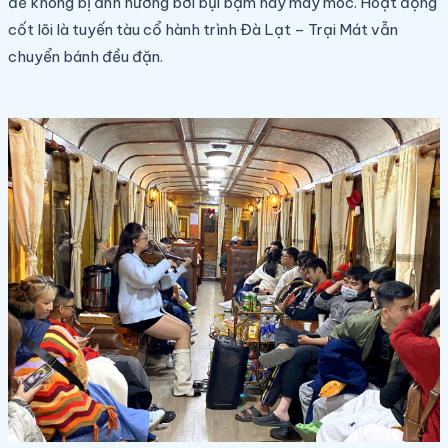
để không bị ảnh hưởng bởi bụi bặm hay máy móc. Hoạt động
cốt lõi là tuyến tàu cổ hành trình Đà Lạt – Trại Mát vẫn
chuyển bánh đều đặn.