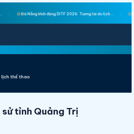
explore
Tương lai du lịch...
Giảng viên Trường Đại học Hạ Long giành 
 lịch thể thao
 sử tỉnh Quảng Trị