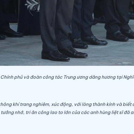
Chính phủ và đoàn công tác Trung ương dâng hương tại Nghĩa 
 không khí trang nghiêm, xúc động, với lòng thành kính và biế
ởng nhớ, tri ân công lao to lớn của các anh hùng liệt sĩ đã 