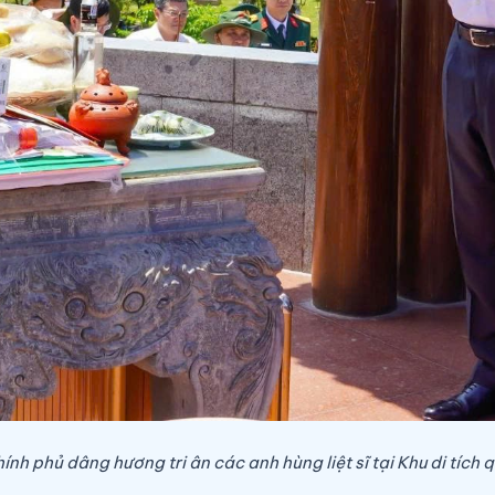
nh phủ dâng hương tri ân các anh hùng liệt sĩ tại Khu di tích 