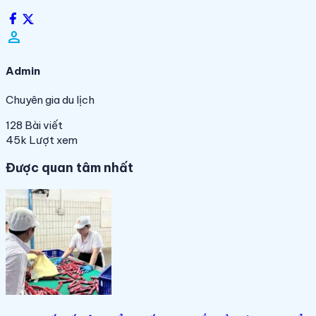
person_filled
Admin
Chuyên gia du lịch
128
Bài viết
45k
Lượt xem
Được quan tâm nhất