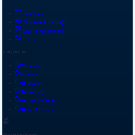
waves
Giới thiệu
waves
Chính sách bảo mật
waves
Điều khoản sử dụng
waves
Liên hệ
Chuyên mục
bedtime
Xu hướng
bedtime
Ẩm thực
bedtime
Điểm đến
bedtime
Dòng chảy
bedtime
Du lịch thể thao
bedtime
Hotel & Resort
surfing
Bản tin hành trình