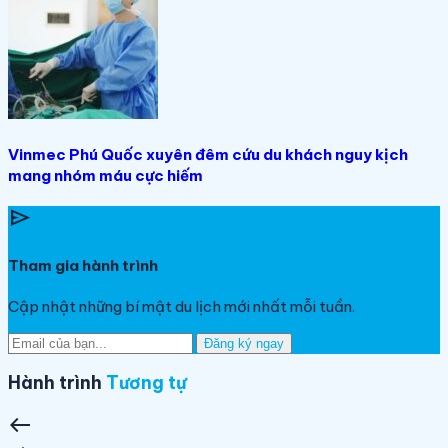
Vinmec Phú Quốc xuyên đêm cứu du khách nguy kịch
mang nhóm máu cực hiếm
send
Tham gia hành trình
Cập nhật những bí mật du lịch mới nhất mỗi tuần.
Đăng ký ngay
Hành trình
Tương tự
west