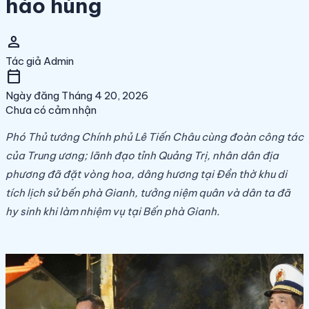
hào hùng
person
Tác giả
Admin
calendar_today
Ngày đăng
Tháng 4 20, 2026
Chưa có cảm nhận
Phó Thủ tướng Chính phủ Lê Tiến Châu cùng đoàn công tác
của Trung ương; lãnh đạo tỉnh Quảng Trị, nhân dân địa
phương đã đặt vòng hoa, dâng hương tại Đền thờ khu di
tích lịch sử bến phà Gianh, tưởng niệm quân và dân ta đã
hy sinh khi làm nhiệm vụ tại Bến phà Gianh.