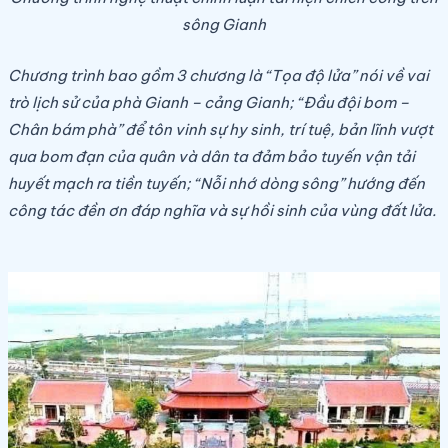
sông Gianh
Chương trình bao gồm 3 chương là “Tọa độ lửa” nói về vai
trò lịch sử của phà Gianh – cảng Gianh; “Đầu đội bom –
Chân bám phà” để tôn vinh sự hy sinh, trí tuệ, bản lĩnh vượt
qua bom đạn của quân và dân ta đảm bảo tuyến vận tải
huyết mạch ra tiền tuyến; “Nỗi nhớ dòng sông” hướng đến
công tác đền ơn đáp nghĩa và sự hồi sinh của vùng đất lửa.