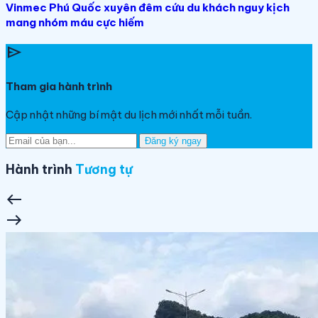
Vinmec Phú Quốc xuyên đêm cứu du khách nguy kịch
mang nhóm máu cực hiếm
send
Tham gia hành trình
Cập nhật những bí mật du lịch mới nhất mỗi tuần.
Đăng ký ngay
Hành trình
Tương tự
west
east