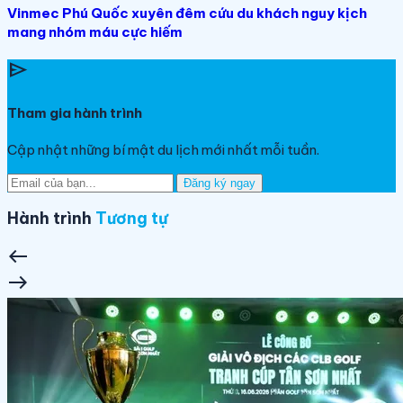
Vinmec Phú Quốc xuyên đêm cứu du khách nguy kịch
mang nhóm máu cực hiếm
send
Tham gia hành trình
Cập nhật những bí mật du lịch mới nhất mỗi tuần.
Đăng ký ngay
Hành trình
Tương tự
west
east