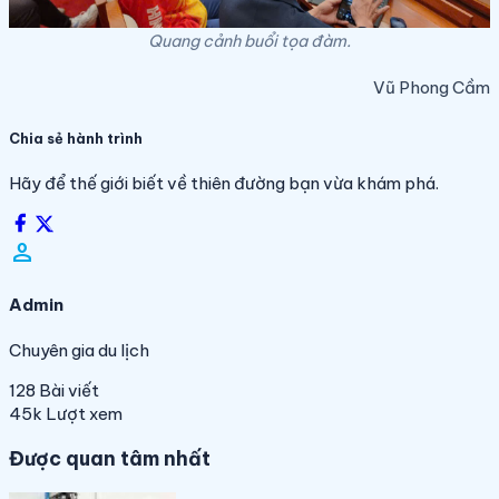
Quang cảnh buổi tọa đàm.
Vũ Phong Cầm
Chia sẻ hành trình
Hãy để thế giới biết về thiên đường bạn vừa khám phá.
person_filled
Admin
Chuyên gia du lịch
128
Bài viết
45k
Lượt xem
Được quan tâm nhất