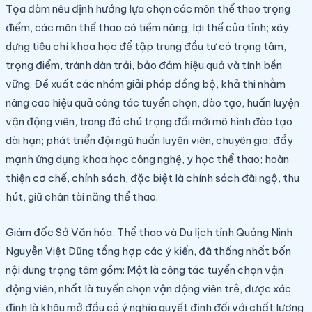
Tọa đàm nêu
định hướng lựa chọn các môn thể thao trọng
điểm, các môn thể thao có tiềm năng, lợi thế của tỉnh; xây
dựng tiêu chí khoa học để tập trung đầu tư có trọng tâm,
trọng điểm, tránh dàn trải, bảo đảm hiệu quả và tính bền
vững. Đề xuất các nhóm giải pháp đồng bộ, khả thi nhằm
nâng cao hiệu quả công tác tuyển chọn, đào tạo, huấn luyện
vận động viên, trong đó chú trọng đổi mới mô hình đào tạo
dài hạn; phát triển đội ngũ huấn luyện viên, chuyên gia; đẩy
mạnh ứng dụng khoa học công nghệ, y học thể thao; hoàn
thiện cơ chế, chính sách, đặc biệt là chính sách đãi ngộ, thu
hút, giữ chân tài năng thể thao.
Giám đốc Sở Văn hóa, Thể thao và Du lịch tỉnh Quảng Ninh
Nguyễn Việt Dũng tổng hợp các ý kiến, đã thống nhất bốn
nội dung trọng tâm gồm: Một là công tác tuyển chọn vận
động viên, nhất là tuyển chọn vận động viên trẻ, được xác
định là khâu mở đầu có ý nghĩa quyết định đối với chất lượng