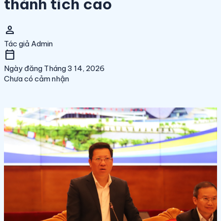
thành tích cao
person
Tác giả
Admin
calendar_today
Ngày đăng
Tháng 3 14, 2026
Chưa có cảm nhận