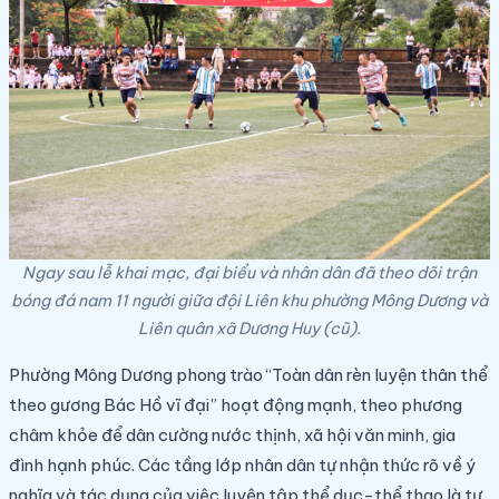
Ngay sau lễ khai mạc, đại biểu và nhân dân đã theo dõi trận
bóng đá nam 11 người giữa đội Liên khu phường Mông Dương và
Liên quân xã Dương Huy (cũ).
Phường Mông Dương phong trào “Toàn dân rèn luyện thân thể
theo gương Bác Hồ vĩ đại” hoạt động mạnh, theo phương
châm khỏe để dân cường nước thịnh, xã hội văn minh, gia
đình hạnh phúc. Các tầng lớp nhân dân tự nhận thức rõ về ý
nghĩa và tác dụng của việc luyện tập thể dục-thể thao là tự