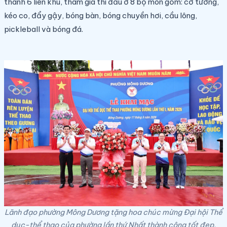
thành 6 liên khu, tham gia thi đấu ở 8 bộ môn gồm: cờ tướng,
kéo co, đẩy gậy, bóng bàn, bóng chuyền hơi, cầu lông,
pickleball và bóng đá.
Lãnh đạo phường Mông Dương tặng hoa chúc mừng Đại hội Thể
dục-thể thao của phường lần thứ Nhất thành công tốt đẹp.