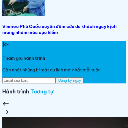
Vinmec Phú Quốc xuyên đêm cứu du khách nguy kịch
mang nhóm máu cực hiếm
send
Tham gia hành trình
Cập nhật những bí mật du lịch mới nhất mỗi tuần.
Đăng ký ngay
Hành trình
Tương tự
west
east