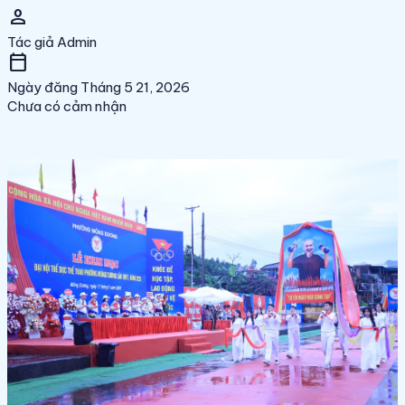
person
Tác giả
Admin
calendar_today
Ngày đăng
Tháng 5 21, 2026
Chưa có cảm nhận