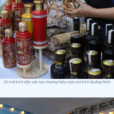
Củ mã kích đặc sản tạo thương hiệu rượu mã kích Quảng Ninh.