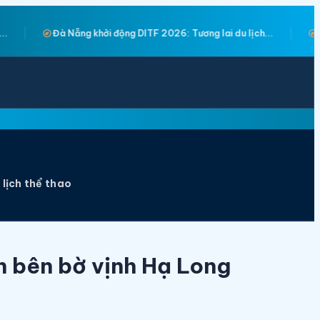
explore
.
Giảng viên Trường Đại học Hạ Long giành Huy chương...
 lịch thể thao
h bên bờ vịnh Hạ Long