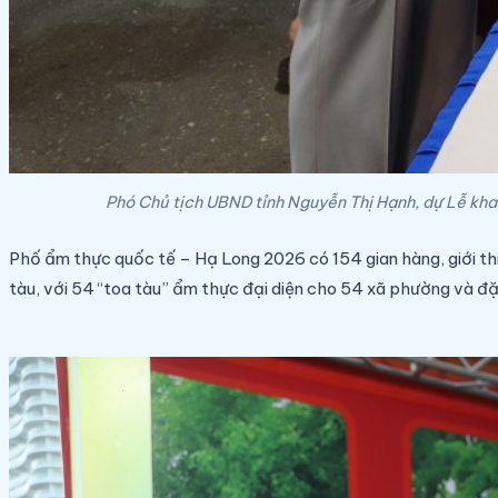
Phó Chủ tịch UBND tỉnh Nguyễn Thị Hạnh, dự Lễ kha
Phố ẩm thực quốc tế – Hạ Long 2026 có 154 gian hàng, giới t
tàu, với 54 “toa tàu” ẩm thực đại diện cho 54 xã phường và đặ