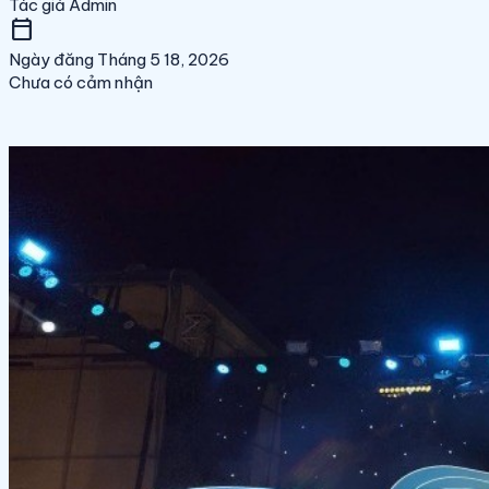
Tác giả
Admin
calendar_today
Ngày đăng
Tháng 5 18, 2026
Chưa có cảm nhận