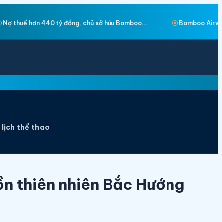
explore
boo...
Bamboo Airways bất ngờ tri ân đặc biệt tới hành...
 lịch thể thao
ồn thiên nhiên Bắc Hướng