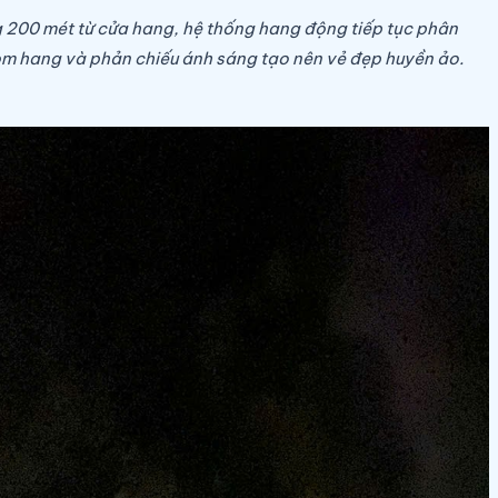
g 200 mét từ cửa hang, hệ thống hang động tiếp tục phân
vòm hang và phản chiếu ánh sáng tạo nên vẻ đẹp huyền ảo.