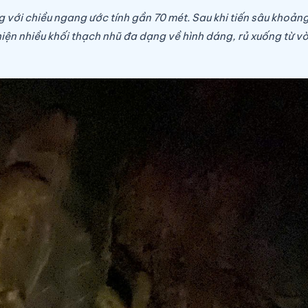
 với chiều ngang ước tính gần 70 mét. Sau khi tiến sâu khoản
hiện nhiều khối thạch nhũ đa dạng về hình dáng, rủ xuống từ 