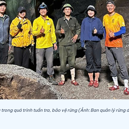
 trong quá trình tuần tra, bảo vệ rừng (Ảnh: Ban quản lý rừn