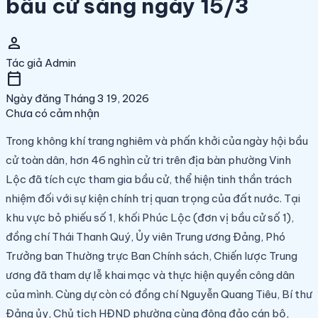
bầu cử sáng ngày 15/3
person
Tác giả
Admin
calendar_today
Ngày đăng
Tháng 3 19, 2026
Chưa có cảm nhận
Trong không khí trang nghiêm và phấn khởi của ngày hội bầu
cử toàn dân, hơn 46 nghìn cử tri trên địa bàn phường Vinh
Lộc đã tích cực tham gia bầu cử, thể hiện tinh thần trách
nhiệm đối với sự kiện chính trị quan trọng của đất nước. Tại
khu vực bỏ phiếu số 1, khối Phúc Lộc (đơn vị bầu cử số 1),
đồng chí Thái Thanh Quý, Ủy viên Trung ương Đảng, Phó
Trưởng ban Thường trực Ban Chính sách, Chiến lược Trung
ương đã tham dự lễ khai mạc và thực hiện quyền công dân
của mình. Cùng dự còn có đồng chí Nguyễn Quang Tiêu, Bí thư
Đảng ủy, Chủ tịch HĐND phường cùng đông đảo cán bộ,