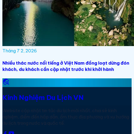
Tháng 7 2, 2026
Nhiều thác nước nổi tiếng ở Việt Nam đồng loạt dừng đón
khách, du khách cần cập nhật trước khi khởi hành
travel_explore
Kinh Nghiệm Du Lịch VN
Website cập nhật tin tức du lịch mới nhất, chia sẻ kinh
nghiệm, điểm đến hấp dẫn, ẩm thực địa phương và xu hướng
du lịch trong nước và quốc tế.