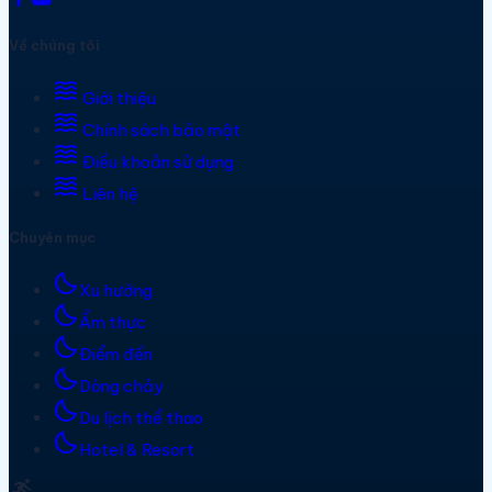
Về chúng tôi
waves
Giới thiệu
waves
Chính sách bảo mật
waves
Điều khoản sử dụng
waves
Liên hệ
Chuyên mục
bedtime
Xu hướng
bedtime
Ẩm thực
bedtime
Điểm đến
bedtime
Dòng chảy
bedtime
Du lịch thể thao
bedtime
Hotel & Resort
surfing