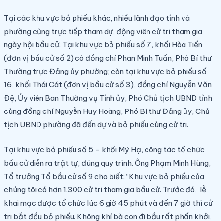
Tại các khu vực bỏ phiếu khác, nhiều lãnh đạo tỉnh và
phường cũng trực tiếp tham dự, động viên cử tri tham gia
ngày hội bầu cử. Tại khu vực bỏ phiếu số 7, khối Hòa Tiến
(đơn vị bầu cử số 2) có đồng chí Phan Minh Tuấn, Phó Bí thư
Thường trực Đảng ủy phường; còn tại khu vực bỏ phiếu số
16, khối Thái Cát (đơn vị bầu cử số 3), đồng chí Nguyễn Văn
Đệ, Ủy viên Ban Thường vụ Tỉnh ủy, Phó Chủ tịch UBND tỉnh
cùng đồng chí Nguyễn Huy Hoàng, Phó Bí thư Đảng ủy, Chủ
tịch UBND phường đã đến dự và bỏ phiếu cùng cử tri.
Tại khu vực bỏ phiếu số 5 – khối Mỹ Hạ, công tác tổ chức
bầu cử diễn ra trật tự, đúng quy trình. Ông Phạm Minh Hùng,
Tổ trưởng Tổ bầu cử số 9 cho biết: “Khu vực bỏ phiếu của
chúng tôi có hơn 1.300 cử tri tham gia bầu cử. Trước đó, lễ
khai mạc được tổ chức lúc 6 giờ 45 phút và đến 7 giờ thì cử
tri bắt đầu bỏ phiếu. Không khí bà con đi bầu rất phấn khởi,