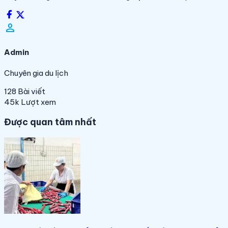
person_filled
Admin
Chuyên gia du lịch
128
Bài viết
45k
Lượt xem
Được quan tâm nhất