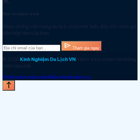
Bản tin hành trình
Nhận những cẩm nang du lịch và bí mật biển đảo tốt nhất gửi
đến hộp thư của bạn.
send
Tham gia ngay
© 2026
Kinh Nghiệm Du Lịch VN
. Hành trình chạm tới những
tầm cao mới.
Chính sách bảo mật
Điều khoản dịch vụ
north