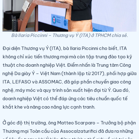
Bà Ilaria Piccinni – Thương vụ Ý (ITA) ở TPHCM chia sẻ.
Đại diện Thương vụ Ý (ITA), bà Ilaria Piccinni cho biết, ITA
không chỉ xúc tiến thương mại mà còn tập trung đào tạo kỹ
thuật cho doanh nghiệp Việt. Điểm nhấn là Trung tâm Công
nghệ Da giày Ý – Việt Nam (thành lập từ 2017), phối hợp giữa
ITA, LEFASO và ASSOMAC, đã góp phần chuyển giao công
nghệ, máy móc và quy trình sản xuất hiện đại từ Ý. Qua đó,
doanh nghiệp Việt có thể đáp ứng các tiêu chuẩn quốc tế
khắt khe và nâng cao năng lực cạnh tranh.
Ở góc độ thị trường, ông Matteo Scarparo – Trưởng bộ phận
Thương mại Toàn cầu của Assocalzaturifici đã đưa ra những