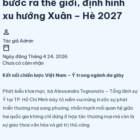
bước ra thế giới, định hình
xu hướng Xuân – Hè 2027
person
Tác giả
Admin
calendar_today
Ngày đăng
Tháng 4 24, 2026
Chưa có cảm nhận
Kết nối chiến lược Việt Nam – Ý trong ngành da giày
Phát biểu khai mạc, bà Alessandra Tognonato – Tổng lãnh sự
Ý tại TP. Hồ Chí Minh bày tỏ niềm vui mừng trước sự phát
triển thương mại song phương, nhấn mạnh mối quan hệ giữa
hai quốc gia không chỉ dừng ở hợp tác thương mại mà còn là
sự giao thoa văn hóa và giá trị thủ công.