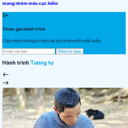
mang nhóm máu cực hiếm
send
Tham gia hành trình
Cập nhật những bí mật du lịch mới nhất mỗi tuần.
Đăng ký ngay
Hành trình
Tương tự
west
east