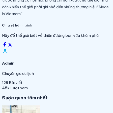
trước những cơ hội mới, không chỉ sản xuất cho thế giới, mà
còn khiến thế giới phải ghi nhớ đến những thương hiệu “Made
in Vietnam”.
Chia sẻ hành trình
Hãy để thế giới biết về thiên đường bạn vừa khám phá.
person_filled
Admin
Chuyên gia du lịch
128
Bài viết
45k
Lượt xem
Được quan tâm nhất