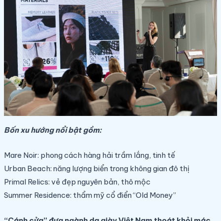
Bốn xu hướng nổi bật gồm:
Mare Noir: phong cách hàng hải trầm lắng, tinh tế
Urban Beach: năng lượng biển trong không gian đô thị
Primal Relics: vẻ đẹp nguyên bản, thô mộc
Summer Residence: thẩm mỹ cổ điển “Old Money”
“Cánh cửa” đưa ngành da giày Việt Nam thoát khỏi mác