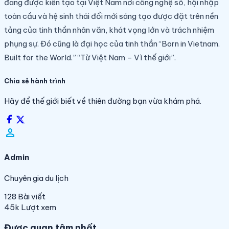
đang được kiến tạo tại Việt Nam nơi công nghệ số, hội nhập
toàn cầu và hệ sinh thái đổi mới sáng tạo được đặt trên nền
tảng của tinh thần nhân văn, khát vọng lớn và trách nhiệm
phụng sự. Đó cũng là đại học của tinh thần “Born in Vietnam.
Built for the World.” “Từ Việt Nam – Vì thế giới”.
Chia sẻ hành trình
Hãy để thế giới biết về thiên đường bạn vừa khám phá.
person_filled
Admin
Chuyên gia du lịch
128
Bài viết
45k
Lượt xem
Được quan tâm nhất