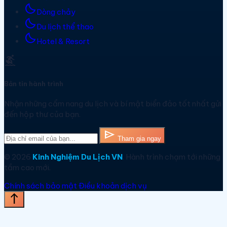
bedtime
Dòng chảy
bedtime
Du lịch thể thao
bedtime
Hotel & Resort
surfing
Bản tin hành trình
Nhận những cẩm nang du lịch và bí mật biển đảo tốt nhất gửi
đến hộp thư của bạn.
send
Tham gia ngay
© 2026
Kinh Nghiệm Du Lịch VN
. Hành trình chạm tới những
tầm cao mới.
Chính sách bảo mật
Điều khoản dịch vụ
north