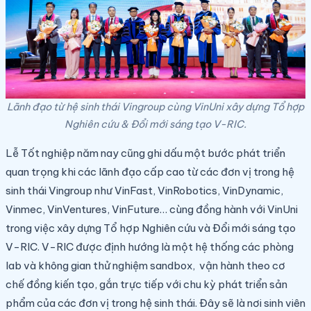
Lãnh đạo từ hệ sinh thái Vingroup cùng VinUni xây dựng Tổ hợp
Nghiên cứu & Đổi mới sáng tạo V-RIC.
Lễ Tốt nghiệp năm nay cũng ghi dấu một bước phát triển
quan trọng khi các lãnh đạo cấp cao từ các đơn vị trong hệ
sinh thái Vingroup như VinFast, VinRobotics, VinDynamic,
Vinmec, VinVentures, VinFuture… cùng đồng hành với VinUni
trong việc xây dựng Tổ hợp Nghiên cứu và Đổi mới sáng tạo
V-RIC. V-RIC được định hướng là một hệ thống các phòng
lab và không gian thử nghiệm sandbox, vận hành theo cơ
chế đồng kiến tạo, gắn trực tiếp với chu kỳ phát triển sản
phẩm của các đơn vị trong hệ sinh thái. Đây sẽ là nơi sinh viên