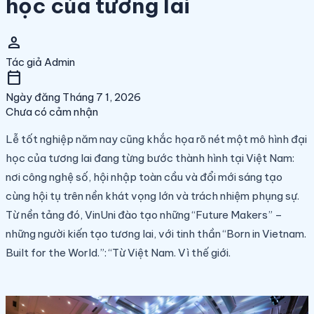
học của tương lai
person
Tác giả
Admin
calendar_today
Ngày đăng
Tháng 7 1, 2026
Chưa có cảm nhận
Lễ tốt nghiệp năm nay cũng khắc họa rõ nét một mô hình đại
học của tương lai đang từng bước thành hình tại Việt Nam:
nơi công nghệ số, hội nhập toàn cầu và đổi mới sáng tạo
cùng hội tụ trên nền khát vọng lớn và trách nhiệm phụng sự.
Từ nền tảng đó, VinUni đào tạo những “Future Makers” –
những người kiến tạo tương lai, với tinh thần “Born in Vietnam.
Built for the World.”: “Từ Việt Nam. Vì thế giới.