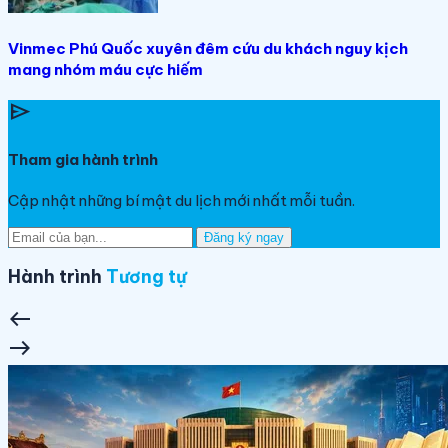
Vinmec Phú Quốc xuyên đêm cứu du khách nguy kịch
mang nhóm máu cực hiếm
send
Tham gia hành trình
Cập nhật những bí mật du lịch mới nhất mỗi tuần.
Đăng ký ngay
Hành trình
Tương tự
west
east