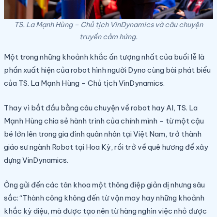
TS. La Mạnh Hùng – Chủ tịch VinDynamics và câu chuyện
truyền cảm hứng.
Một trong những khoảnh khắc ấn tượng nhất của buổi lễ là
phần xuất hiện của robot hình người Dyno cùng bài phát biểu
của TS. La Mạnh Hùng – Chủ tịch VinDynamics.
Thay vì bắt đầu bằng câu chuyện về robot hay AI, TS. La
Mạnh Hùng chia sẻ hành trình của chính mình – từ một cậu
bé lớn lên trong gia đình quân nhân tại Việt Nam, trở thành
giáo sư ngành Robot tại Hoa Kỳ, rồi trở về quê hương để xây
dựng VinDynamics.
Ông gửi đến các tân khoa một thông điệp giản dị nhưng sâu
sắc: “Thành công không đến từ vận may hay những khoảnh
khắc kỳ diệu, mà được tạo nên từ hàng nghìn việc nhỏ được