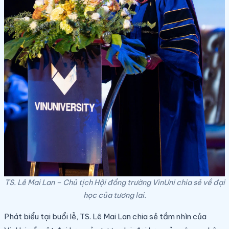
TS. Lê Mai Lan – Chủ tịch Hội đồng trường VinUni chia sẻ về đại
học của tương lai.
Phát biểu tại buổi lễ, TS. Lê Mai Lan chia sẻ tầm nhìn của