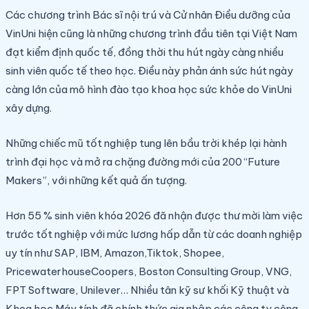
Các chương trình Bác sĩ nội trú và Cử nhân Điều dưỡng của
VinUni hiện cũng là những chương trình đầu tiên tại Việt Nam
đạt kiểm định quốc tế, đồng thời thu hút ngày càng nhiều
sinh viên quốc tế theo học. Điều này phản ánh sức hút ngày
càng lớn của mô hình đào tạo khoa học sức khỏe do VinUni
xây dựng.
Những chiếc mũ tốt nghiệp tung lên bầu trời khép lại hành
trình đại học và mở ra chặng đường mới của 200 “Future
Makers”, với những kết quả ấn tượng.
Hơn 55 % sinh viên khóa 2026 đã nhận được thư mời làm việc
trước tốt nghiệp với mức lương hấp dẫn từ các doanh nghiệp
uy tín như SAP, IBM, Amazon,Tiktok, Shopee,
PricewaterhouseCoopers, Boston Consulting Group, VNG,
FPT Software, Unilever… Nhiều tân kỹ sư khối Kỹ thuật và
Khoa học Máy tính đã chính thức gia nhập các công ty công