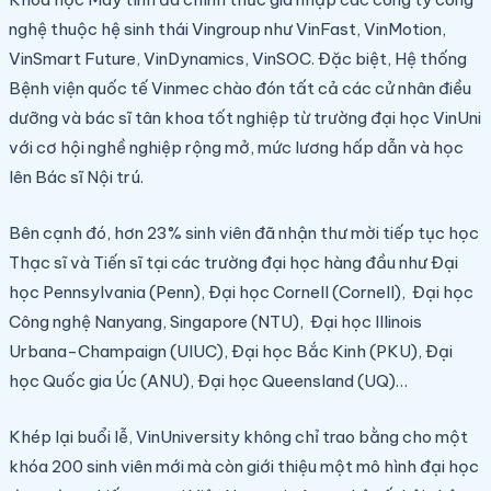
nghệ thuộc hệ sinh thái Vingroup như VinFast, VinMotion,
VinSmart Future, VinDynamics, VinSOC. Đặc biệt, Hệ thống
Bệnh viện quốc tế Vinmec chào đón tất cả các cử nhân điều
dưỡng và bác sĩ tân khoa tốt nghiệp từ trường đại học VinUni
với cơ hội nghề nghiệp rộng mở, mức lương hấp dẫn và học
lên Bác sĩ Nội trú.
Bên cạnh đó, hơn 23% sinh viên đã nhận thư mời tiếp tục học
Thạc sĩ và Tiến sĩ tại các trường đại học hàng đầu như Đại
học Pennsylvania (Penn), Đại học Cornell (Cornell), Đại học
Công nghệ Nanyang, Singapore (NTU), Đại học Illinois
Urbana-Champaign (UIUC), Đại học Bắc Kinh (PKU), Đại
học Quốc gia Úc (ANU), Đại học Queensland (UQ)…
Khép lại buổi lễ, VinUniversity không chỉ trao bằng cho một
khóa 200 sinh viên mới mà còn giới thiệu một mô hình đại học