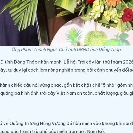
Ông Phạm Thành Ngại, Chủ tịch UBND tỉnh Đồng Tháp.
D tỉnh Đồng Tháp nhấn mạnh, Lễ hội Trái cây lần thứ I năm 2026
cây, tư duy lại cách làm nông nghiệp trong bối cảnh chuyển đổi số
ành chiếc cầu nối vững chắc, gắn kết chặt chẽ “5 nhà” gồm nhà
c quảng bá hình ảnh trái cây Việt Nam an toàn, chất lượng, giàu
ổ về Quảng trường Hùng Vương để hòa mình vào không khí sôi đ
cùng bức tranh trù phú của miền trái ngọt Nam Bộ.