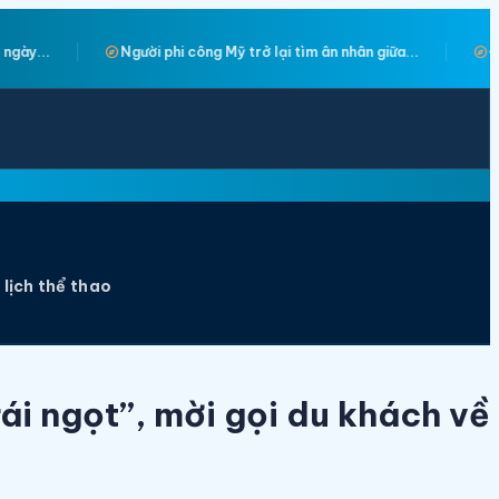
explore
lại tìm ân nhân giữa...
Đồng Nai chuẩn bị ra mắt bản đồ ẩm thực
 lịch thể thao
ái ngọt”, mời gọi du khách về