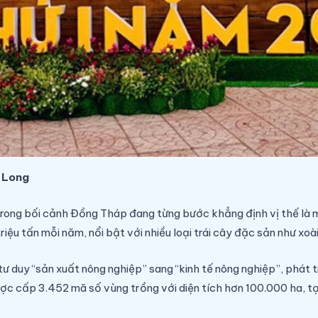
u Long
trong bối cảnh Đồng Tháp đang từng bước khẳng định vị thế là m
iệu tấn mỗi năm, nổi bật với nhiều loại trái cây đặc sản như xoài
uy “sản xuất nông nghiệp” sang “kinh tế nông nghiệp”, phát tri
ược cấp 3.452 mã số vùng trồng với diện tích hơn 100.000 ha, 