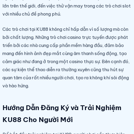
lớn trên thế giới, đến việc thử vận may trong các trò chơi slot
với nhiều chủ đề phong phú.
Các trò chơi tại KU88 không chỉ hấp dẫn vì số lượng mà còn
bởi chất lượng. Những trò chơi casino trực tuyến được phát
triển bởi các nhà cung cấp phần mềm hàng đầu, đảm bảo
mang đến hình ảnh đẹp mắt cùng âm thanh sống động, tạo
cảm giác như đang ở trong một casino thực sự. Bên cạnh đó,
các sự kiện thể thao diễn ra thường xuyên cũng thu hút sự
quan tâm của rất nhiều người chơi, tạo ra không khí sôi động
và hào hứng.
Hướng Dẫn Đăng Ký và Trải Nghiệm
KU88 Cho Người Mới