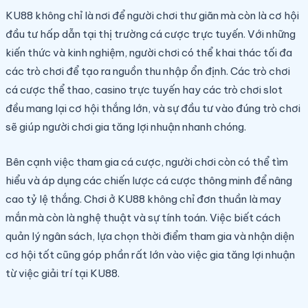
KU88 không chỉ là nơi để người chơi thư giãn mà còn là cơ hội
đầu tư hấp dẫn tại thị trường cá cược trực tuyến. Với những
kiến thức và kinh nghiệm, người chơi có thể khai thác tối đa
các trò chơi để tạo ra nguồn thu nhập ổn định. Các trò chơi
cá cược thể thao, casino trực tuyến hay các trò chơi slot
đều mang lại cơ hội thắng lớn, và sự đầu tư vào đúng trò chơi
sẽ giúp người chơi gia tăng lợi nhuận nhanh chóng.
Bên cạnh việc tham gia cá cược, người chơi còn có thể tìm
hiểu và áp dụng các chiến lược cá cược thông minh để nâng
cao tỷ lệ thắng. Chơi ở KU88 không chỉ đơn thuần là may
mắn mà còn là nghệ thuật và sự tính toán. Việc biết cách
quản lý ngân sách, lựa chọn thời điểm tham gia và nhận diện
cơ hội tốt cũng góp phần rất lớn vào việc gia tăng lợi nhuận
từ việc giải trí tại KU88.