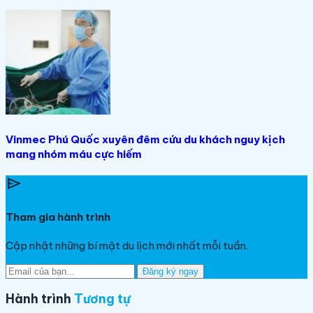
Vinmec Phú Quốc xuyên đêm cứu du khách nguy kịch
mang nhóm máu cực hiếm
send
Tham gia hành trình
Cập nhật những bí mật du lịch mới nhất mỗi tuần.
Đăng ký ngay
Hành trình
Tương tự