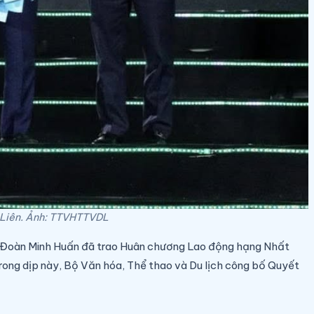
m Liên. Ảnh: TTVHTTVDL
inh Đoàn Minh Huấn đã trao Huân chương Lao động hạng Nhất
 trong dịp này, Bộ Văn hóa, Thể thao và Du lịch công bố Quyết