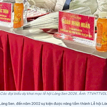
Các đại biểu dự khai mạc lễ hội Làng Sen 2026. Ảnh: TTVHTTVDL
t Làng Sen, đến năm 2002 sự kiện được nâng tầm thành Lễ hội L