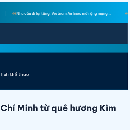
explore
lines mở rộng mạng...
Mãn nhãn đêm bán kết và Trang phục Văn 
 lịch thể thao
 Chí Minh từ quê hương Kim