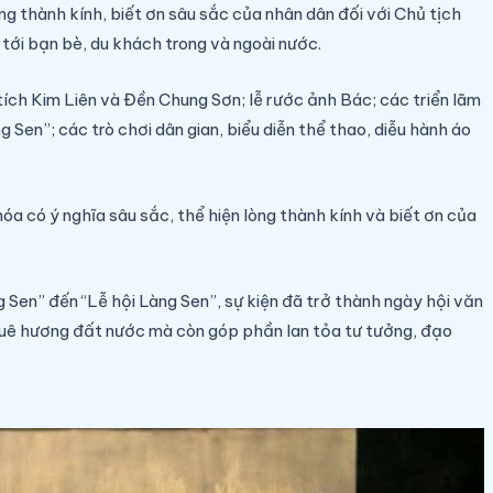
ng thành kính, biết ơn sâu sắc của nhân dân đối với Chủ tịch
tới bạn bè, du khách trong và ngoài nước.
tích Kim Liên và Đền Chung Sơn; lễ rước ảnh Bác; các triển lãm
Sen”; các trò chơi dân gian, biểu diễn thể thao, diễu hành áo
a có ý nghĩa sâu sắc, thể hiện lòng thành kính và biết ơn của
 Sen” đến “Lễ hội Làng Sen”, sự kiện đã trở thành ngày hội văn
quê hương đất nước mà còn góp phần lan tỏa tư tưởng, đạo