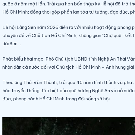
quốc 5 năm một lần. Trải qua hơn bốn thập kỷ, lễ hội đã trở th
Hồ Chí Minh; đồng thời góp phần lan tỏa tư tưởng, đạo đức, p
Lễ hội Làng Sen năm 2026 diễn ra với nhiều hoạt động phong ph
chuyên đề về Chủ tịch Hồ Chí Minh; không gian “Chợ quê” kết hợ
dài Sen…
Phát biểu khai mạc, Phó Chủ tịch UBND tỉnh Nghệ An Thái Văn T
nhân dân cả nước đối với Chủ tịch Hồ Chí Minh – Anh hùng giải
Theo ông Thái Văn Thành, trải qua 45 năm hình thành và phát tr
hóa truyền thống đặc biệt của quê hương Nghệ An và cả nước.
đức, phong cách Hồ Chí Minh trong đời sống xã hội.