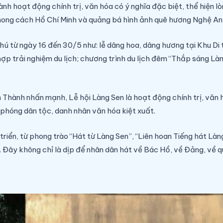
ành hoạt động chính trị, văn hóa có ý nghĩa đặc biệt, thể hiện lò
hong cách Hồ Chí Minh và quảng bá hình ảnh quê hương Nghệ An 
ú từ ngày 16 đến 30/5 như: lễ dâng hoa, dâng hương tại Khu Di 
p trải nghiệm du lịch; chương trình du lịch đêm “Thắp sáng Làng 
hành nhấn mạnh, Lễ hội Làng Sen là hoạt động chính trị, văn hó
 phóng dân tộc, danh nhân văn hóa kiệt xuất.
iển, từ phong trào “Hát từ Làng Sen”, “Liên hoan Tiếng hát Làng
 Đây không chỉ là dịp để nhân dân hát về Bác Hồ, về Đảng, về 