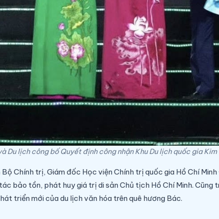
và Du lịch công bố Quyết định công nhận Khu Du lịch quốc gia Ki
n Bộ Chính trị, Giám đốc Học viện Chính trị quốc gia Hồ Chí M
tác bảo tồn, phát huy giá trị di sản Chủ tịch Hồ Chí Minh. Cũng
hát triển mới của du lịch văn hóa trên quê hương Bác.