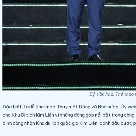
Bộ Văn hóa, Thể thao 
Đặc biệt, tại lễ khai mạc, thay mặt Đảng và Nhà nước, Ủy viê
cho Khu Di tích Kim Liên vì những đóng góp nổi bật trong công 
định công nhận Khu du lịch quốc gia Kim Liên, đánh dấu bước p