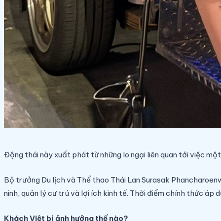
Động thái này xuất phát từ những lo ngại liên quan tới việc một
Bộ trưởng Du lịch và Thể thao Thái Lan Surasak Phancharoenwo
ninh, quản lý cư trú và lợi ích kinh tế. Thời điểm chính thức á
Khách Việt bị ảnh hưởng thế nào?