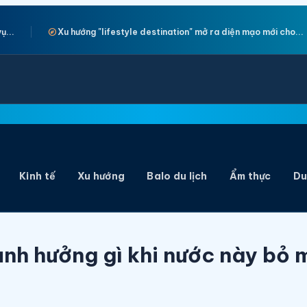
explore
" mở ra diện mạo mới cho...
Đồng Nai kết nối các điểm đến hướng
Kinh tế
Xu hướng
Balo du lịch
Ẩm thực
Du
explore
explore
explore
explore
 tế
Xu hướng
Balo du lịch
Ẩm thực
Du lịch thể thao
 ảnh hưởng gì khi nước này bỏ 