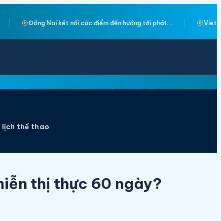
explore
 tới phát...
Vietnam Travel Day mang lại điều gì cho địa phươn
 lịch thể thao
miễn thị thực 60 ngày?