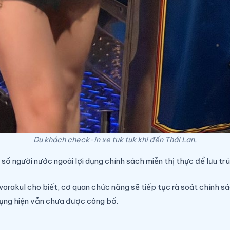
Du khách check-in xe tuk tuk khi đến Thái Lan.
 số người nước ngoài lợi dụng chính sách miễn thị thực để lưu trú
rakul cho biết, cơ quan chức năng sẽ tiếp tục rà soát chính sá
p dụng hiện vẫn chưa được công bố.