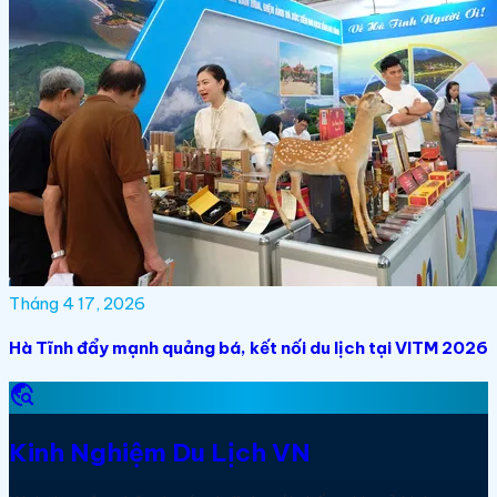
Tháng 4 17, 2026
Hà Tĩnh đẩy mạnh quảng bá, kết nối du lịch tại VITM 2026
travel_explore
Kinh Nghiệm Du Lịch VN