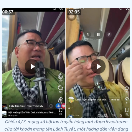
Chiều 4/7, mạng xã hội lan truyền hàng loạt đoạn livestream
của tài khoản mang tên Lãnh Tuyết, một hướng dẫn viên đang