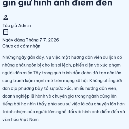
gìn giữ hình ảnh điểm đến
person
Tác giả
Admin
calendar_today
Ngày đăng
Tháng 7 7, 2026
Chưa có cảm nhận
Những ngày gần đây, vụ việc một hướng dẫn viên du lịch có
những phát ngôn bị cho là sai lệch, phiến diện và xúc phạm
người dân miền Tây trong quá trình dẫn đoàn đã tạo nên làn
sóng tranh luận mạnh mẽ trên mạng xã hội. Không chỉ người
dân địa phương bày tỏ sự bức xúc, nhiều hướng dẫn viên,
doanh nghiệp lữ hành và chuyên gia trong ngành cũng lên
tiếng bởi họ nhìn thấy phía sau sự việc là câu chuyện lớn hơn:
trách nhiệm của người làm nghề đối với hình ảnh điểm đến và
văn hóa Việt Nam.