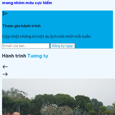
mang nhóm máu cực hiếm
send
Tham gia hành trình
Cập nhật những bí mật du lịch mới nhất mỗi tuần.
Đăng ký ngay
Hành trình
Tương tự
west
east