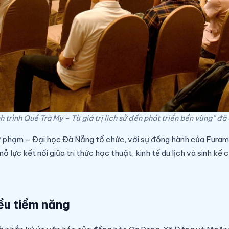
 trình Quế Trà My – Từ giá trị lịch sử đến phát triển bền vững” đ
ư phạm – Đại học Đà Nẵng tổ chức, với sự đồng hành của Fura
 lực kết nối giữa tri thức học thuật, kinh tế du lịch và sinh kế
ều tiềm năng