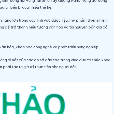
g sinh sống nơi vùng núi phía Tây Quảng Nam. Trong đời sống
á trị bền bỉ qua nhiều thế hệ.
 năng lớn trong các lĩnh vực dược liệu, mỹ phẩm thiên nhiên,
ng để trở thành biểu tượng văn hóa và tài nguyên bản địa có
 văn hóa, khoa học công nghệ và phát triển nông nghiệp.
ng rõ nét của các cơ sở đào tạo trong việc đưa tri thức khoa
hải tạo ra giá trị thực tiễn cho người dân.