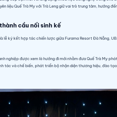
ên liệu Quế Trà My với Trà Leng giữ vai trò trung tâm, hướng đến
 thành cầu nối sinh kế
là lễ ký kết hợp tác chiến lược giữa Furama Resort Đà Nẵng, 
nh nghiệp được xem là hướng đi mới nhằm đưa Quế Trà My phát tr
nh tác và chế biến, phát triển bộ nhận diện thương hiệu, đào t