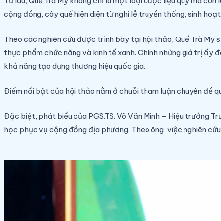
Từ lâu, Quế Trà My không chỉ là một loại dược liệu quý mà cò
cộng đồng, cây quế hiện diện từ nghi lễ truyền thống, sinh hoạ
Theo các nghiên cứu được trình bày tại hội thảo, Quế Trà My sở
thực phẩm chức năng và kinh tế xanh. Chính những giá trị ấy 
khả năng tạo dựng thương hiệu quốc gia.
Điểm nổi bật của hội thảo nằm ở chuỗi tham luận chuyên đề quy
Đặc biệt, phát biểu của PGS.TS. Võ Văn Minh – Hiệu trưởng Tr
học phục vụ cộng đồng địa phương. Theo ông, việc nghiên cứu 