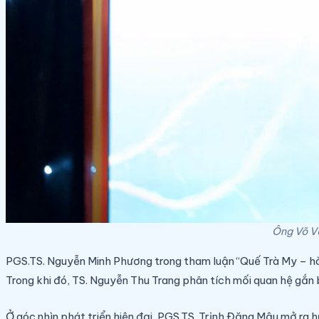
Ông Võ Vă
PGS.TS. Nguyễn Minh Phương trong tham luận
“Quế Trà My – hà
Trong khi đó, TS. Nguyễn Thu Trang phân tích mối quan hệ gắn 
Ở góc nhìn phát triển hiện đại, PGS.TS. Trịnh Đăng Mậu mở ra 