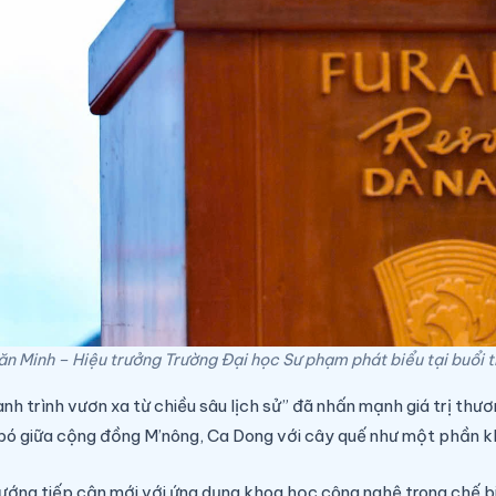
n Minh – Hiệu trưởng Trường Đại học Sư phạm phát biểu tại buổi
nh trình vươn xa từ chiều sâu lịch sử”
đã nhấn mạnh giá trị thươn
bó giữa cộng đồng M’nông, Ca Dong với cây quế như một phần khô
hướng tiếp cận mới với ứng dụng khoa học công nghệ trong chế b