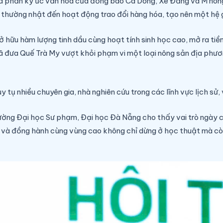
n là phần ký ức văn hóa của đồng bào Ca Dong, Xê Đăng và M’nôn
t thường nhật đến hoạt động trao đổi hàng hóa, tạo nên một hệ gi
 hữu hàm lượng tinh dầu cùng hoạt tính sinh học cao, mở ra tiềm
đã đưa Quế Trà My vượt khỏi phạm vi một loại nông sản địa phươ
 tụ nhiều chuyên gia, nhà nghiên cứu trong các lĩnh vực lịch sử,
ường Đại học Sư phạm, Đại học Đà Nẵng cho thấy vai trò ngày cà
và đồng hành cùng vùng cao không chỉ dừng ở học thuật mà còn p