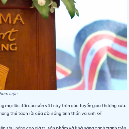
 tham luận
g mại lâu đời của sản vật này trên các tuyến giao thương xưa.
ng thể tách rời của đời sống tinh thần và sinh kế.
iến sâu, nâng cao giá trị sản phẩm và khả năng cạnh tranh trên