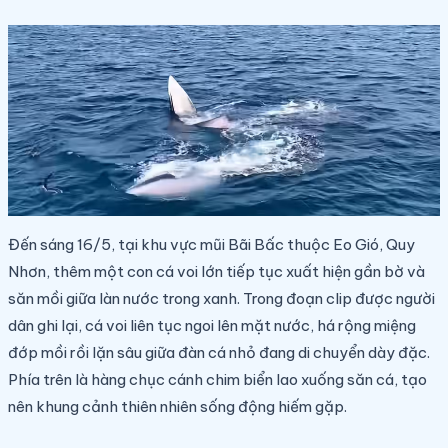
Đến sáng 16/5, tại khu vực mũi Bãi Bấc thuộc Eo Gió, Quy
Nhơn, thêm một con cá voi lớn tiếp tục xuất hiện gần bờ và
săn mồi giữa làn nước trong xanh. Trong đoạn clip được người
dân ghi lại, cá voi liên tục ngoi lên mặt nước, há rộng miệng
đớp mồi rồi lặn sâu giữa đàn cá nhỏ đang di chuyển dày đặc.
Phía trên là hàng chục cánh chim biển lao xuống săn cá, tạo
nên khung cảnh thiên nhiên sống động hiếm gặp.