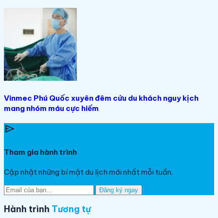
Vinmec Phú Quốc xuyên đêm cứu du khách nguy kịch
mang nhóm máu cực hiếm
send
Tham gia hành trình
Cập nhật những bí mật du lịch mới nhất mỗi tuần.
Đăng ký ngay
Hành trình
Tương tự