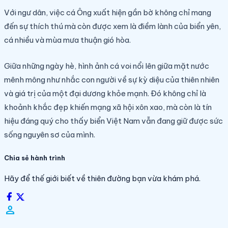
Với ngư dân, việc cá Ông xuất hiện gần bờ không chỉ mang
đến sự thích thú mà còn được xem là điềm lành của biển yên,
cá nhiều và mùa mưa thuận gió hòa.
Giữa những ngày hè, hình ảnh cá voi nổi lên giữa mặt nước
mênh mông như nhắc con người về sự kỳ diệu của thiên nhiên
và giá trị của một đại dương khỏe mạnh. Đó không chỉ là
khoảnh khắc đẹp khiến mạng xã hội xôn xao, mà còn là tín
hiệu đáng quý cho thấy biển Việt Nam vẫn đang giữ được sức
sống nguyên sơ của mình.
Chia sẻ hành trình
Hãy để thế giới biết về thiên đường bạn vừa khám phá.
person_filled