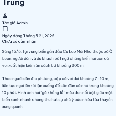
Trung
person
Tác giả
Admin
calendar_today
Ngày đăng
Tháng 5 21, 2026
Chưa có cảm nhận
Sáng 15/5, tại vùng biển gần đảo Cù Lao Mái Nhà thuộc xã Ô
Loan, người dân và du khách bất ngờ chứng kiến hai con cá
voi xuất hiện kiếm ăn cách bờ khoảng 300 m.
Theo người dân địa phương, cặp cá voi dài khoảng 7–10 m,
liên tục ngoi lên rồi lặn xuống để săn đàn cá nhỏ trong khoảng
10 phút. Hình ảnh hai “gã khổng lồ” màu đen nổi bật giữa mặt
biển xanh nhanh chóng thu hút sự chú ý của nhiều tàu thuyền
xung quanh.