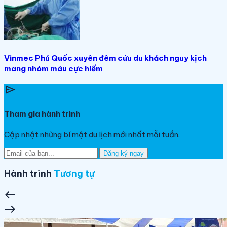
Vinmec Phú Quốc xuyên đêm cứu du khách nguy kịch
mang nhóm máu cực hiếm
send
Tham gia hành trình
Cập nhật những bí mật du lịch mới nhất mỗi tuần.
Đăng ký ngay
Hành trình
Tương tự
west
east