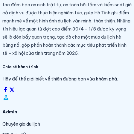
tác đảm bảo an ninh trật tự, an toàn bãi tắm và kiểm soát giá
cả dịch vụ được thực hiện nghiêm túc, giúp Hà Tĩnh ghi điểm
mạnh mẽ về một hình ảnh du lịch văn minh, thân thiện. Những
tín hiệu lạc quan từ đợt cao điểm 30/4 – 1/5 được kỳ vọng
sẽ là đòn bẩy quan trọng, tạo đà cho một mùa du lịch hè
bùng nổ, góp phần hoàn thành các mục tiêu phát triển kinh
tế – xã hội của tỉnh trong năm 2026.
Chia sẻ hành trình
Hãy để thế giới biết về thiên đường bạn vừa khám phá.
person_filled
Admin
Chuyên gia du lịch