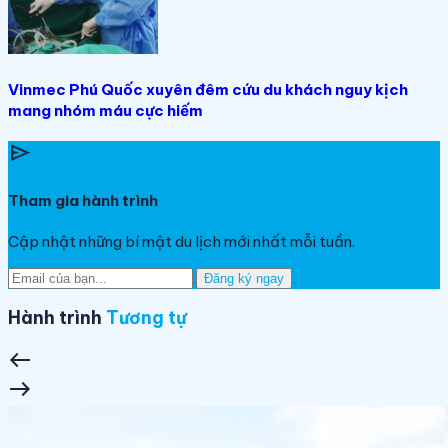
Vinmec Phú Quốc xuyên đêm cứu du khách nguy kịch
mang nhóm máu cực hiếm
send
Tham gia hành trình
Cập nhật những bí mật du lịch mới nhất mỗi tuần.
Đăng ký ngay
Hành trình
Tương tự
west
east