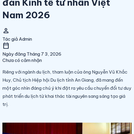
đàn Kinh tế tư nhân Việt
Nam 2026
person
Tác giả
Admin
calendar_today
Ngày đăng
Tháng 7 3, 2026
Chưa có cảm nhận
Riêng với ngành du lịch, tham luận của ông Nguyễn Vũ Khắc
Huy, Chủ tịch Hiệp hội Du lịch tỉnh An Giang, đã mang đến
một góc nhìn đáng chú ý khi đặt ra yêu cầu chuyển đổi tư duy
phát triển du lịch từ khai thác tài nguyên sang sáng tạo giá
trị.