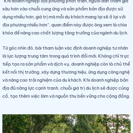
“Khi doanh nghiệp địa phương phát triển, người dân tham gia
sâu hơn vào chuỗi cung ứng và sản phẩm bản địa được sử
dụng nhiều hơn, giá trị mà mỗi du khách mang lại sẽ ở lại với
địa phương nhiều hơn”, quan điểm này được ông xem là chìa
khóa để nâng cao chất lượng tăng trưởng của ngành du lịch.
Từ góc nhìn đó, bài tham luận xác định doanh nghiệp tư nhân
là lực lượng trung tâm trong quá trình đổi mới. Không chỉ trực
tiếp tạo ra sản phẩm và dịch vụ, doanh nghiệp còn là chủ thể
kết nối thị trường, xây dựng thương hiệu, ứng dụng công nghệ
và nâng cao trải nghiệm của du khách. Khi doanh nghiệp bản
địa đủ năng lực cạnh tranh, chuỗi giá trị du lịch sẽ được củng
cố, tạo thêm việc làm và nguồn thu bền vững cho cộng đồng.