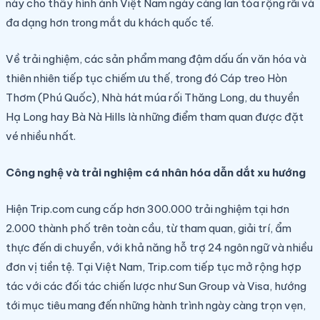
này cho thấy hình ảnh Việt Nam ngày càng lan tỏa rộng rãi và
đa dạng hơn trong mắt du khách quốc tế.
Về trải nghiệm, các sản phẩm mang đậm dấu ấn văn hóa và
thiên nhiên tiếp tục chiếm ưu thế, trong đó Cáp treo Hòn
Thơm (Phú Quốc), Nhà hát múa rối Thăng Long, du thuyền
Hạ Long hay Bà Nà Hills là những điểm tham quan được đặt
vé nhiều nhất.
Công nghệ và trải nghiệm cá nhân hóa dẫn dắt xu hướng
Hiện Trip.com cung cấp hơn 300.000 trải nghiệm tại hơn
2.000 thành phố trên toàn cầu, từ tham quan, giải trí, ẩm
thực đến di chuyển, với khả năng hỗ trợ 24 ngôn ngữ và nhiều
đơn vị tiền tệ. Tại Việt Nam, Trip.com tiếp tục mở rộng hợp
tác với các đối tác chiến lược như Sun Group và Visa, hướng
tới mục tiêu mang đến những hành trình ngày càng trọn vẹn,