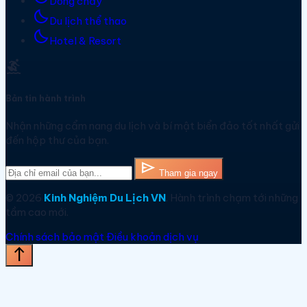
Dòng chảy
bedtime
Du lịch thể thao
bedtime
Hotel & Resort
surfing
Bản tin hành trình
Nhận những cẩm nang du lịch và bí mật biển đảo tốt nhất gửi
đến hộp thư của bạn.
send
Tham gia ngay
© 2026
Kinh Nghiệm Du Lịch VN
. Hành trình chạm tới những
tầm cao mới.
Chính sách bảo mật
Điều khoản dịch vụ
north