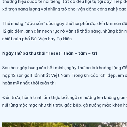
thương hiệu quốc tế nổi tiếng, tất cả đều hội tụ tại đây. Tiếp
xả trọn năng lượng với những trò chơi vận động công nghệ cao 
Thế nhưng, “đặc sản” của ngày thứ hai phải đợi đến khi màn đê
12 giờ đêm, ánh đèn neon rực rỡ vẫn sẽ thắp sáng, những bản mix
nhiệt của phố Bùi Viện hay Tạ Hiện.
Ngày thứ ba thư thái “reset” thân – tâm – trí
Sau hai ngày bung xõa hết mình, ngày thứ ba là khoảng lặng để
hợp 12 sân golf lớn nhất Việt Nam. Trong khi các “chị đẹp, e
hoàn mỹ nhất thời xuân thì.
Đến trưa, hành trình ẩm thực bất ngờ rẽ hướng lên không gian
núi rừng mộc mạc như thịt trâu gác bếp, gà nướng mắc khén ha