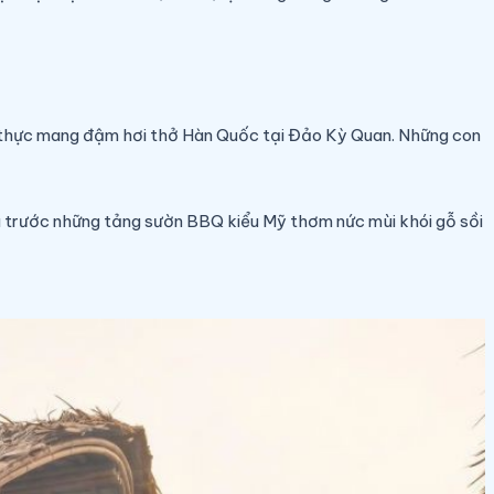
ẩm thực mang đậm hơi thở Hàn Quốc tại Đảo Kỳ Quan. Những con
xoa trước những tảng sườn BBQ kiểu Mỹ thơm nức mùi khói gỗ sồi