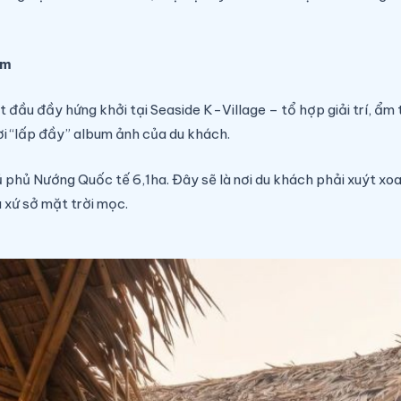
êm
ắt đầu đầy hứng khởi tại Seaside K-Village – tổ hợp giải trí, 
i “lấp đầy” album ảnh của du khách.
Thủ phủ Nướng Quốc tế 6,1ha. Đây sẽ là nơi du khách phải xuýt 
xứ sở mặt trời mọc.