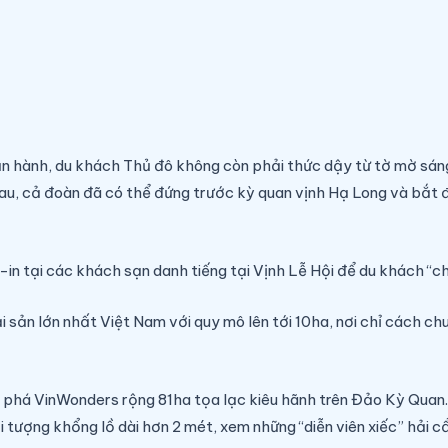
n hành, du khách Thủ đô không còn phải thức dậy từ tờ mờ sáng 
sau, cả đoàn đã có thể đứng trước kỳ quan vịnh Hạ Long và bắt đầ
in tại các khách sạn danh tiếng tại Vịnh Lễ Hội để du khách “c
 hải sản lớn nhất Việt Nam với quy mô lên tới 10ha, nơi chỉ cách
m phá VinWonders rộng 81ha tọa lạc kiêu hãnh trên Đảo Kỳ Quan.
tượng khổng lồ dài hơn 2 mét, xem những “diễn viên xiếc” hải cẩ