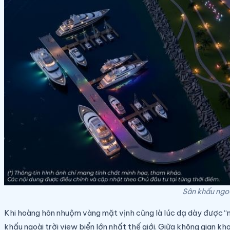
Sân khấu ngoà
Khi hoàng hôn nhuộm vàng mặt vịnh cũng là lúc dạ dày được “nuôn
khấu ngoài trời view biển lớn nhất thế giới. Giữa không gian kh