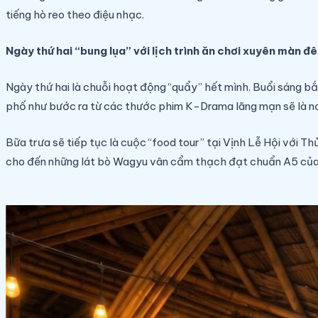
tiếng hò reo theo điệu nhạc.
Ngày thứ hai “bung lụa” với lịch trình ăn chơi xuyên màn đ
Ngày thứ hai là chuỗi hoạt động “quẩy” hết mình. Buổi sáng b
phố như bước ra từ các thước phim K-Drama lãng mạn sẽ là nơ
Bữa trưa sẽ tiếp tục là cuộc “food tour” tại Vịnh Lễ Hội với 
cho đến những lát bò Wagyu vân cẩm thạch đạt chuẩn A5 của 