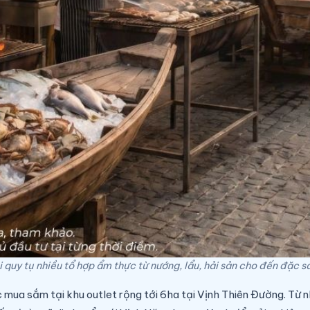
i quy tụ nhiều tổ hợp ẩm thực từ nướng, lẩu, hải sản cho đến đặc s
ức mua sắm tại khu outlet rộng tới 6ha tại Vịnh Thiên Đường. T