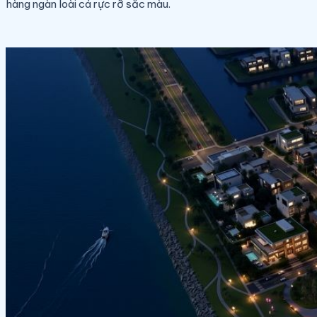
hàng ngàn loài cá rực rỡ sắc màu.