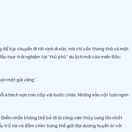
để kịp chuyến đi tới vịnh di sản, mà chỉ cần thong thả có mặt
u tour trải nghiệm tại “thủ phủ” du lịch mới của miền Bắc:
họn mặt gửi vàng”.
 chuỗi khách sạn cao cấp vài bước chân. Những sản vật tươi ngon
 Điểm nhấn không thể bỏ lỡ là công viên thủy cung lớn nhất
u trổ tài và đắm chìm trong thế giới đại dương huyền bí với