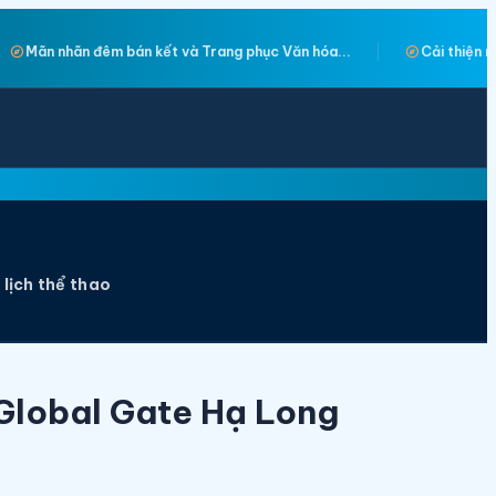
explore
c Văn hóa...
Cải thiện môi trường đầu tư, tạo động lực mới...
 lịch thể thao
Global Gate Hạ Long