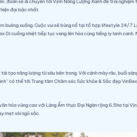
 đến, đoàn sẽ di chuyển tới Vịnh Năng Lượng Xanh để trải nghiệm 
hiện đại bậc nhất.
m buông xuống. Cuộc vui sẽ bùng nổ tại tổ hợp lifestyle 24/7 La
 DJ cuồng nhiệt tiếp tục vang lên hòa cùng tiếng ly lanh canh. M
 tái tạo năng lượng từ sâu bên trong. Với cánh mày râu, buổi s
m xinh” có thể tới Trung tâm Chăm sóc Sức khỏe & Sắc đẹp VinB
 văn hóa vùng cao với Làng Ẩm thực Đại Ngàn rộng 6,5ha tại Vịn
y mẹt xôi ngũ sắc.