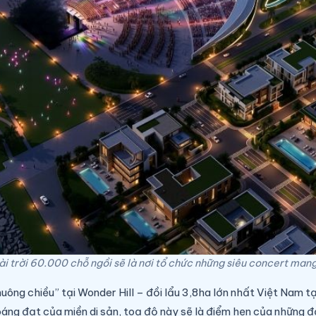
i trời 60.000 chỗ ngồi sẽ là nơi tổ chức những siêu concert man
g chiều” tại Wonder Hill – đồi lẩu 3,8ha lớn nhất Việt Nam tại V
oáng đạt của miền di sản, toạ độ này sẽ là điểm hẹn của những đạ