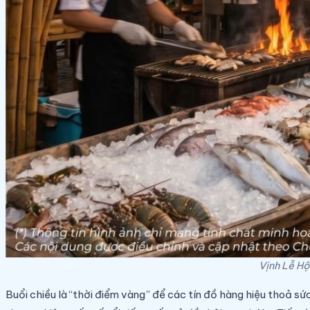
Vịnh Lễ Hộ
Buổi chiều là “thời điểm vàng” để các tín đồ hàng hiệu thoả s