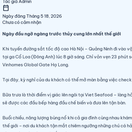
Tác giả
Admin
calendar_today
Ngày đăng
Tháng 5 18, 2026
Chưa có cảm nhận
Ngày đầu ngỡ ngàng trước thủy cung lớn nhất thế giới
Khi tuyến đường sắt tốc độ cao Hà Nội – Quảng Ninh đi vào vậ
tại ga Cổ Loa (Đông Anh) lúc 8 giờ sáng. Chỉ vỏn vẹn 23 phút 
Vinhomes Global Gate Hạ Long.
Tại đây, kỳ nghỉ của du khách có thể mở màn bằng việc check-
Bữa trưa là thời điểm vị giác lên ngôi tại Viet Seafood – làng
sẽ được các đầu bếp hàng đầu chế biến và đưa lên tận bàn.
Buổi chiều, năng lượng bùng nổ khi cả gia đình cùng nhau khá
thế giới – nơi du khách tận mắt chiêm ngưỡng những chú cá hải 