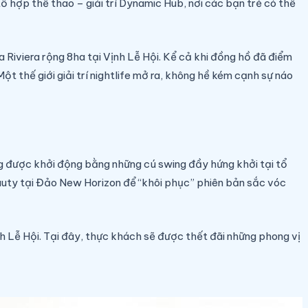
tổ hợp thể thao – giải trí Dynamic Hub, nơi các bạn trẻ có thể
 Riviera rộng 8ha tại Vịnh Lễ Hội. Kể cả khi đồng hồ đã điểm
ột thế giới giải trí nightlife mở ra, không hề kém cạnh sự náo
áng được khởi động bằng những cú swing đầy hứng khởi tại tổ
eauty tại Đảo New Horizon để “khôi phục” phiên bản sắc vóc
h Lễ Hội. Tại đây, thực khách sẽ được thết đãi những phong vị