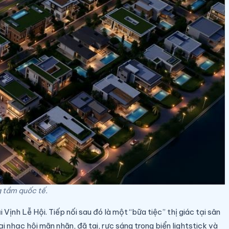
g tầm quốc tế.
ịnh Lễ Hội. Tiếp nối sau đó là một “bữa tiệc” thị giác tại sân
i nhạc hội mãn nhãn, đã tai, rực sáng trong biển lightstick và