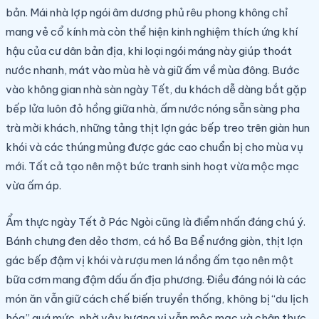
bản. Mái nhà lợp ngói âm dương phủ rêu phong không chỉ
mang vẻ cổ kính mà còn thể hiện kinh nghiệm thích ứng khí
hậu của cư dân bản địa, khi loại ngói máng này giúp thoát
nước nhanh, mát vào mùa hè và giữ ấm về mùa đông. Bước
vào không gian nhà sàn ngày Tết, du khách dễ dàng bắt gặp
bếp lửa luôn đỏ hồng giữa nhà, ấm nước nóng sẵn sàng pha
trà mời khách, những tảng thịt lợn gác bếp treo trên giàn hun
khói và các thúng mủng được gác cao chuẩn bị cho mùa vụ
mới. Tất cả tạo nên một bức tranh sinh hoạt vừa mộc mạc
vừa ấm áp.
Ẩm thực ngày Tết ở Pác Ngòi cũng là điểm nhấn đáng chú ý.
Bánh chưng đen dẻo thơm, cá hồ Ba Bể nướng giòn, thịt lợn
gác bếp đậm vị khói và rượu men lá nồng ấm tạo nên một
bữa cơm mang đậm dấu ấn địa phương. Điều đáng nói là các
món ăn vẫn giữ cách chế biến truyền thống, không bị “du lịch
hóa” quá mức, nhờ vậy hương vị vẫn mộc mạc và chân thực.