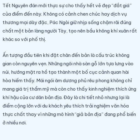
Tết Nguyên đán mới thực sự cho thấy hết vẻ đẹp “đắt giá”
của điểm đến này. Không có cảnh chen chúc hay dịch vụ
thương mại dày đặc, Pác Ngòi giữ nhịp sống chậm rãi đúng
chất một bản làng người Tày, tạo nên bầu không khí xuân rất
khác so với phố thị.
Ấn tượng đầu tiên khi đặt chân đến bản là cấu trúc không
gian còn nguyên vẹn. Những ngôi nhà sàn gỗ lớn tựa lưng vào
núi, hướng mặt ra hồ tạo thành một bố cục cảnh quan hài
hòa hiếm thấy. Mái ngói âm dương phủ rêu phong không chỉ
mang giá trị thẩm mỹ mà còn cho thấy kinh nghiệm thích ứng
khí hậu của cư dân bản địa. Đây là chi tiết nhỏ nhưng lại là
điểm cộng lớn với du khách yêu thích trải nghiệm văn hóa
thực chất thay vì những mô hình “giả bản địa” đang phổ biến
ở nhiều nơi.