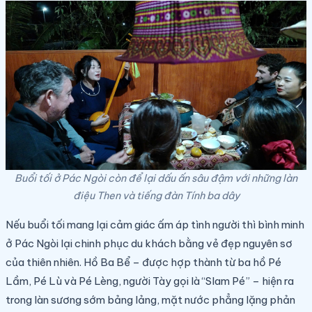
Buổi tối ở Pác Ngòi còn để lại dấu ấn sâu đậm với những làn
điệu Then và tiếng đàn Tính ba dây
Nếu buổi tối mang lại cảm giác ấm áp tình người thì bình minh
ở Pác Ngòi lại chinh phục du khách bằng vẻ đẹp nguyên sơ
của thiên nhiên. Hồ Ba Bể – được hợp thành từ ba hồ Pé
Lầm, Pé Lù và Pé Lèng, người Tày gọi là “Slam Pé” – hiện ra
trong làn sương sớm bảng lảng, mặt nước phẳng lặng phản