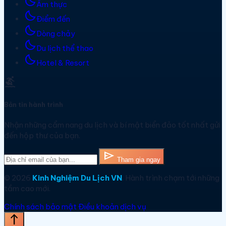
bedtime
Ẩm thực
bedtime
Điểm đến
bedtime
Dòng chảy
bedtime
Du lịch thể thao
bedtime
Hotel & Resort
surfing
Bản tin hành trình
Nhận những cẩm nang du lịch và bí mật biển đảo tốt nhất gửi
đến hộp thư của bạn.
send
Tham gia ngay
© 2026
Kinh Nghiệm Du Lịch VN
. Hành trình chạm tới những
tầm cao mới.
Chính sách bảo mật
Điều khoản dịch vụ
north