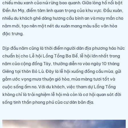
chiếu màu xanh của núi rừng bao quanh. Giữa lòng hồ nổi bật
Đền An Mạ, điểm tâm linh quan trọng của khu vực. Đầu xuân,
nhiều du khách ghé dâng hương cầu bình an và may mắn cho
năm mới, tạo nên một nét du xuân mang màu sắc văn hóa
đặc trưng.
Dịp đầu năm cũng là thời điểm người dân địa phương háo hức
chuẩn bị cho Lễ hội Lồng Tồng Ba Bể, lễ hội lớn nhất trong
năm của cộng đồng Tày, thường diễn ra vào ngày 10 tháng
Giêng tại thôn Bó Lù. Đây là lễ hội xuống đồng cầu mùa, gửi
gắm ước vọng mưa thuận gió hòa, mùa màng tươi tốt và
cuộc sống ấm no. Với du khách, việc tham dự Lồng Tồng
không chỉ là trải nghiệm lễ hội mà còn là cơ hội quan sát đời
sống tinh thần phong phú của cư dân bản địa.