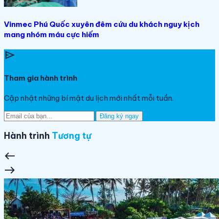
Vinmec Phú Quốc xuyên đêm cứu du khách nguy kịch
mang nhóm máu cực hiếm
send
Tham gia hành trình
Cập nhật những bí mật du lịch mới nhất mỗi tuần.
Đăng ký ngay
Hành trình
Tương tự
west
east