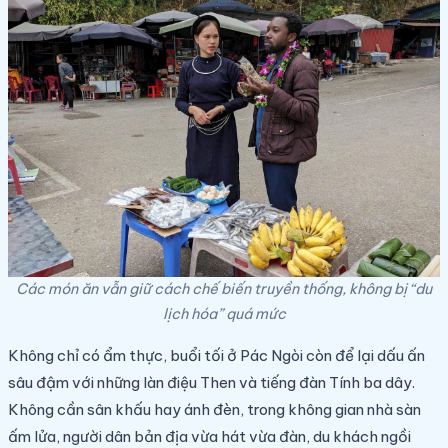
Các món ăn vẫn giữ cách chế biến truyền thống, không bị “du
lịch hóa” quá mức
Không chỉ có ẩm thực, buổi tối ở Pác Ngòi còn để lại dấu ấn
sâu đậm với những làn điệu Then và tiếng đàn Tính ba dây.
Không cần sân khấu hay ánh đèn, trong không gian nhà sàn
ấm lửa, người dân bản địa vừa hát vừa đàn, du khách ngồi