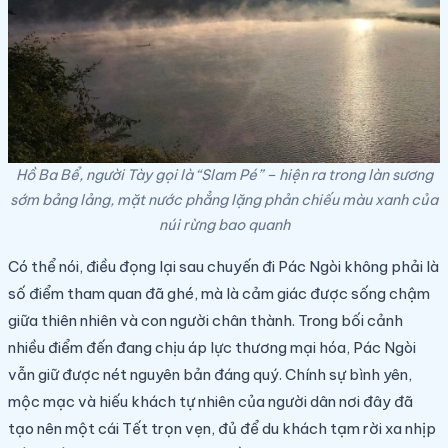
Hồ Ba Bể, người Tày gọi là “Slam Pé” – hiện ra trong làn sương
sớm bảng lảng, mặt nước phẳng lặng phản chiếu màu xanh của
núi rừng bao quanh
Có thể nói, điều đọng lại sau chuyến đi Pác Ngòi không phải là
số điểm tham quan đã ghé, mà là cảm giác được sống chậm
giữa thiên nhiên và con người chân thành. Trong bối cảnh
nhiều điểm đến đang chịu áp lực thương mại hóa, Pác Ngòi
vẫn giữ được nét nguyên bản đáng quý. Chính sự bình yên,
mộc mạc và hiếu khách tự nhiên của người dân nơi đây đã
tạo nên một cái Tết trọn vẹn, đủ để du khách tạm rời xa nhịp