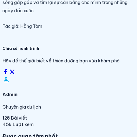
sống gấp gáp và tìm lại sự cân bằng cho mình trong những
ngày đầu xuân.
Tác giả: Hằng Tâm
Chia sẻ hành trình
Hãy để thế giới biết về thiên đường bạn vừa khám phá.
person_filled
Admin
Chuyên gia du lịch
128
Bài viết
45k
Lượt xem
Được quan tâm nhất