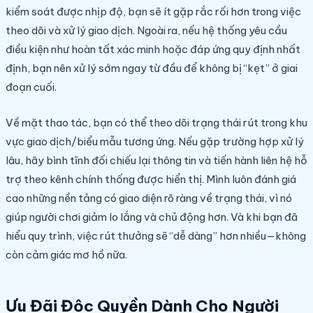
kiểm soát được nhịp độ, bạn sẽ ít gặp rắc rối hơn trong việc
theo dõi và xử lý giao dịch. Ngoài ra, nếu hệ thống yêu cầu
điều kiện như hoàn tất xác minh hoặc đáp ứng quy định nhất
định, bạn nên xử lý sớm ngay từ đầu để không bị “kẹt” ở giai
đoạn cuối.
Về mặt thao tác, bạn có thể theo dõi trạng thái rút trong khu
vực giao dịch/biểu mẫu tương ứng. Nếu gặp trường hợp xử lý
lâu, hãy bình tĩnh đối chiếu lại thông tin và tiến hành liên hệ hỗ
trợ theo kênh chính thống được hiển thị. Mình luôn đánh giá
cao những nền tảng có giao diện rõ ràng về trạng thái, vì nó
giúp người chơi giảm lo lắng và chủ động hơn. Và khi bạn đã
hiểu quy trình, việc rút thưởng sẽ “dễ dàng” hơn nhiều—không
còn cảm giác mơ hồ nữa.
Ưu Đãi Độc Quyền Dành Cho Người