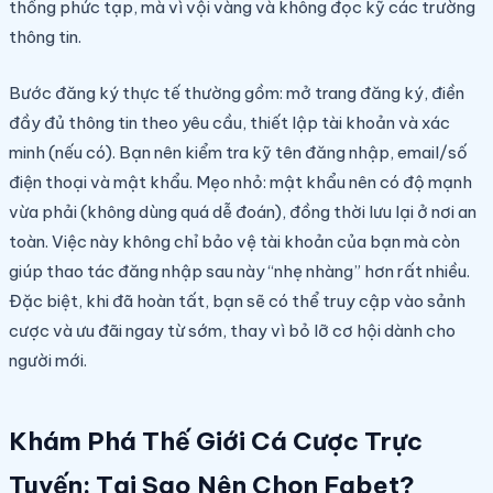
thống phức tạp, mà vì vội vàng và không đọc kỹ các trường
thông tin.
Bước đăng ký thực tế thường gồm: mở trang đăng ký, điền
đầy đủ thông tin theo yêu cầu, thiết lập tài khoản và xác
minh (nếu có). Bạn nên kiểm tra kỹ tên đăng nhập, email/số
điện thoại và mật khẩu. Mẹo nhỏ: mật khẩu nên có độ mạnh
vừa phải (không dùng quá dễ đoán), đồng thời lưu lại ở nơi an
toàn. Việc này không chỉ bảo vệ tài khoản của bạn mà còn
giúp thao tác đăng nhập sau này “nhẹ nhàng” hơn rất nhiều.
Đặc biệt, khi đã hoàn tất, bạn sẽ có thể truy cập vào sảnh
cược và ưu đãi ngay từ sớm, thay vì bỏ lỡ cơ hội dành cho
người mới.
Khám Phá Thế Giới Cá Cược Trực
Tuyến: Tại Sao Nên Chọn Fabet?