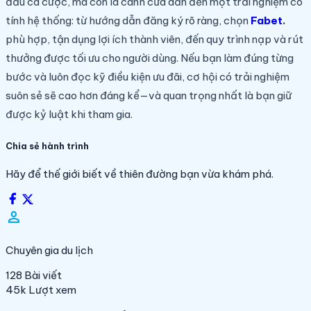
đầu cá cược, mà còn là cánh cửa dẫn đến một trải nghiệm có
tính hệ thống: từ hướng dẫn đăng ký rõ ràng, chọn
Fabet
.
phù hợp, tận dụng lợi ích thành viên, đến quy trình nạp và rút
thưởng được tối ưu cho người dùng. Nếu bạn làm đúng từng
bước và luôn đọc kỹ điều kiện ưu đãi, cơ hội có trải nghiệm
suôn sẻ sẽ cao hơn đáng kể—và quan trọng nhất là bạn giữ
được kỷ luật khi tham gia.
Chia sẻ hành trình
Hãy để thế giới biết về thiên đường bạn vừa khám phá.
person_filled
Chuyên gia du lịch
128
Bài viết
45k
Lượt xem