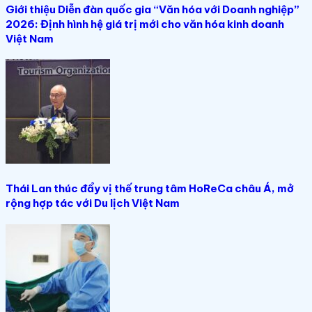
Giới thiệu Diễn đàn quốc gia “Văn hóa với Doanh nghiệp”
2026: Định hình hệ giá trị mới cho văn hóa kinh doanh
Việt Nam
Thái Lan thúc đẩy vị thế trung tâm HoReCa châu Á, mở
rộng hợp tác với Du lịch Việt Nam