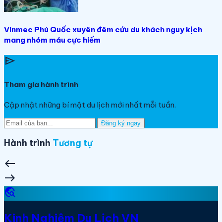
Vinmec Phú Quốc xuyên đêm cứu du khách nguy kịch
mang nhóm máu cực hiếm
send
Tham gia hành trình
Cập nhật những bí mật du lịch mới nhất mỗi tuần.
Đăng ký ngay
Hành trình
Tương tự
west
east
travel_explore
Kinh Nghiệm Du Lịch VN