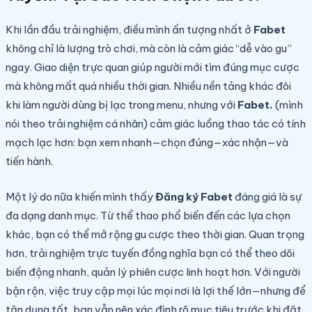
Khi lần đầu trải nghiệm, điều mình ấn tượng nhất ở
Fabet
không chỉ là lượng trò chơi, mà còn là cảm giác “dễ vào gu”
ngay. Giao diện trực quan giúp người mới tìm đúng mục cược
mà không mất quá nhiều thời gian. Nhiều nền tảng khác đôi
khi làm người dùng bị lạc trong menu, nhưng với
Fabet.
(mình
nói theo trải nghiệm cá nhân) cảm giác luồng thao tác có tính
mạch lạc hơn: bạn xem nhanh—chọn đúng—xác nhận—và
tiến hành.
Một lý do nữa khiến mình thấy
Đăng ký Fabet
đáng giá là sự
đa dạng danh mục. Từ thể thao phổ biến đến các lựa chọn
khác, bạn có thể mở rộng gu cược theo thời gian. Quan trọng
hơn, trải nghiệm trực tuyến đồng nghĩa bạn có thể theo dõi
biến động nhanh, quản lý phiên cược linh hoạt hơn. Với người
bận rộn, việc truy cập mọi lúc mọi nơi là lợi thế lớn—nhưng để
tận dụng tốt, bạn vẫn nên xác định rõ mục tiêu trước khi đặt