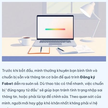
Trước khi bắt đầu, mình thường khuyên bạn bình tĩnh và
chuẩn bị sẵn vài thông tin cơ bản để quá trình
Đăng ký
Fabet
diễn ra suôn sẻ. Dù thao tác có thể nhanh, việc chuẩn
bị “đúng ngay từ đầu” sẽ giúp bạn tránh tình trạng nhập sai
thông tin, hoặc phải lùi lại để chỉnh sửa. Theo quan sát của
mình, người mới hay gặp khó khăn nhất không phải vì hệ