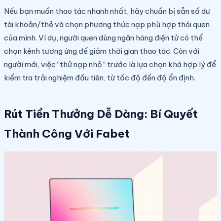
Nếu bạn muốn thao tác nhanh nhất, hãy chuẩn bị sẵn số dư
tài khoản/thẻ và chọn phương thức nạp phù hợp thói quen
của mình. Ví dụ, người quen dùng ngân hàng điện tử có thể
chọn kênh tương ứng để giảm thời gian thao tác. Còn với
người mới, việc “thử nạp nhỏ” trước là lựa chọn khá hợp lý để
kiểm tra trải nghiệm đầu tiên, từ tốc độ đến độ ổn định.
Rút Tiền Thưởng Dễ Dàng: Bí Quyết
Thành Công Với Fabet