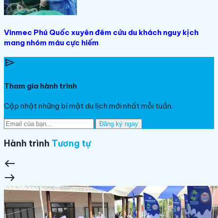
Vinmec Phú Quốc xuyên đêm cứu du khách nguy kịch
mang nhóm máu cực hiếm
send
Tham gia hành trình
Cập nhật những bí mật du lịch mới nhất mỗi tuần.
Đăng ký ngay
Hành trình
Tương tự
west
east