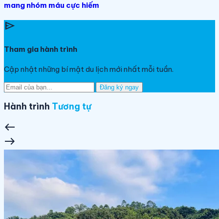
mang nhóm máu cực hiếm
send
Tham gia hành trình
Cập nhật những bí mật du lịch mới nhất mỗi tuần.
Đăng ký ngay
Hành trình
Tương tự
west
east