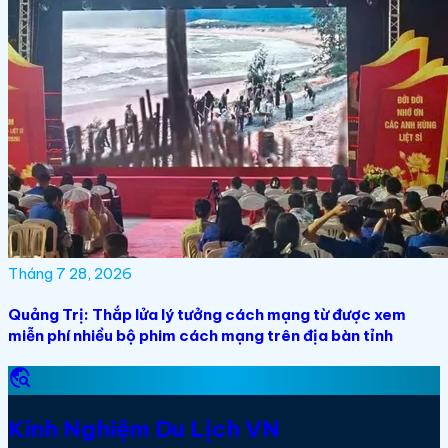
Tháng 7 28, 2026
Quảng Trị: Thắp lửa lý tưởng cách mạng từ được xem
miễn phí nhiều bộ phim cách mạng trên địa bàn tỉnh
travel_explore
Kinh Nghiệm Du Lịch VN