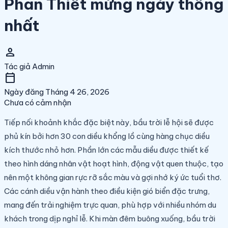
Phan Thiết mừng ngày thống
nhất
person
Tác giả
Admin
calendar_today
Ngày đăng
Tháng 4 26, 2026
Chưa có cảm nhận
Tiếp nối khoảnh khắc đặc biệt này, bầu trời lễ hội sẽ được
phủ kín bởi hơn 30 con diều khổng lồ cùng hàng chục diều
kích thước nhỏ hơn. Phần lớn các mẫu diều được thiết kế
theo hình dáng nhân vật hoạt hình, động vật quen thuộc, tạo
nên một không gian rực rỡ sắc màu và gợi nhớ ký ức tuổi thơ.
Các cánh diều vận hành theo điều kiện gió biển đặc trưng,
mang đến trải nghiệm trực quan, phù hợp với nhiều nhóm du
khách trong dịp nghỉ lễ. Khi màn đêm buông xuống, bầu trời