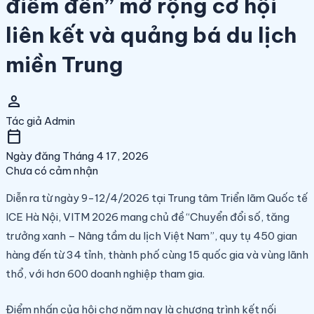
điểm đến” mở rộng cơ hội
liên kết và quảng bá du lịch
miền Trung
person
Tác giả
Admin
calendar_today
Ngày đăng
Tháng 4 17, 2026
Chưa có cảm nhận
Diễn ra từ ngày 9-12/4/2026 tại Trung tâm Triển lãm Quốc tế
ICE Hà Nội, VITM 2026 mang chủ đề “Chuyển đổi số, tăng
trưởng xanh – Nâng tầm du lịch Việt Nam”, quy tụ 450 gian
hàng đến từ 34 tỉnh, thành phố cùng 15 quốc gia và vùng lãnh
thổ, với hơn 600 doanh nghiệp tham gia.
Điểm nhấn của hội chợ năm nay là chương trình kết nối